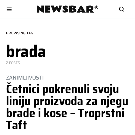
BROWSING TAG
brada
2 POSTS
ZANIMLJIVOSTI
Četnici pokrenuli svoju
liniju proizvoda za njegu
brade i kose – Troprstni
Taft