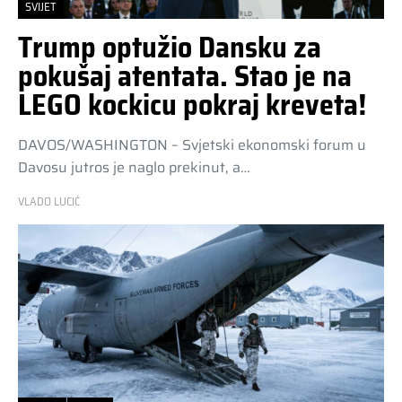
SVIJET
Trump optužio Dansku za
pokušaj atentata. Stao je na
LEGO kockicu pokraj kreveta!
DAVOS/WASHINGTON – Svjetski ekonomski forum u
Davosu jutros je naglo prekinut, a…
VLADO LUCIĆ