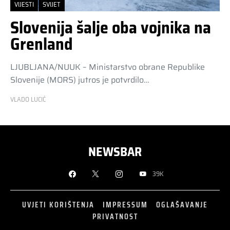
VIJESTI
SVIJET
Slovenija šalje oba vojnika na
Grenland
LJUBLJANA/NUUK – Ministarstvo obrane Republike
Slovenije (MORS) jutros je potvrdilo…
VLADO LUCIĆ
NEWSBAR
39K
UVJETI KORIŠTENJA
IMPRESSUM
OGLAŠAVANJE
PRIVATNOST