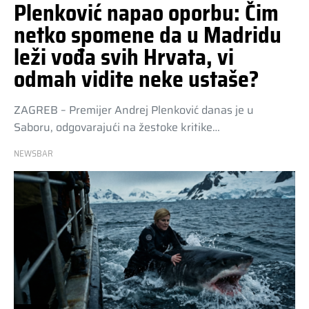
Plenković napao oporbu: Čim
netko spomene da u Madridu
leži vođa svih Hrvata, vi
odmah vidite neke ustaše?
ZAGREB – Premijer Andrej Plenković danas je u
Saboru, odgovarajući na žestoke kritike…
NEWSBAR