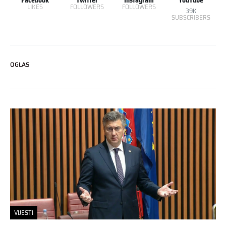
LIKES
FOLLOWERS
FOLLOWERS
39K
SUBSCRIBERS
OGLAS
VIJESTI