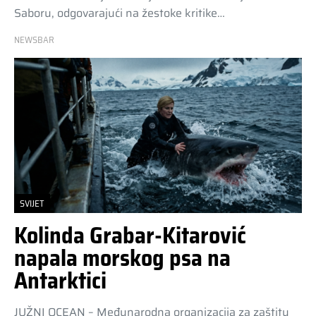
Saboru, odgovarajući na žestoke kritike…
NEWSBAR
SVIJET
Kolinda Grabar-Kitarović
napala morskog psa na
Antarktici
JUŽNI OCEAN – Međunarodna organizacija za zaštitu