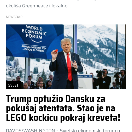
okoliša Greenpeace i lokalno…
NEWSBAR
SVIJET
Trump optužio Dansku za
pokušaj atentata. Stao je na
LEGO kockicu pokraj kreveta!
DAVOS/WASHINGTON – Svjetski ekonomski forum u