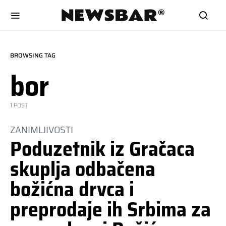
BROWSING TAG
bor
1 POST
ZANIMLJIVOSTI
Poduzetnik iz Gračaca
skuplja odbačena
božićna drvca i
preprodaje ih Srbima za