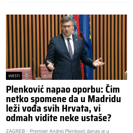
VIJESTI
Plenković napao oporbu: Čim
netko spomene da u Madridu
leži vođa svih Hrvata, vi
odmah vidite neke ustaše?
ZAGREB – Premijer Andrej Plenković danas je u