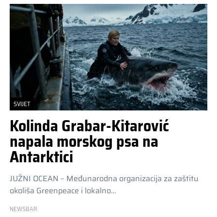
SVIJET
Kolinda Grabar-Kitarović
napala morskog psa na
Antarktici
JUŽNI OCEAN – Međunarodna organizacija za zaštitu
okoliša Greenpeace i lokalno…
NEWSBAR