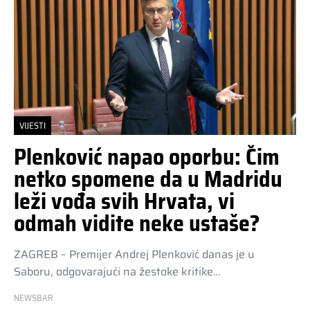
VIJESTI
Plenković napao oporbu: Čim
netko spomene da u Madridu
leži vođa svih Hrvata, vi
odmah vidite neke ustaše?
ZAGREB – Premijer Andrej Plenković danas je u
Saboru, odgovarajući na žestoke kritike…
NEWSBAR