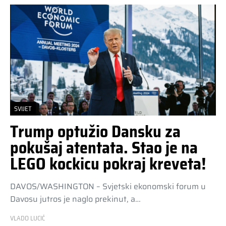
SVIJET
Trump optužio Dansku za
pokušaj atentata. Stao je na
LEGO kockicu pokraj kreveta!
DAVOS/WASHINGTON – Svjetski ekonomski forum u
Davosu jutros je naglo prekinut, a…
VLADO LUCIĆ