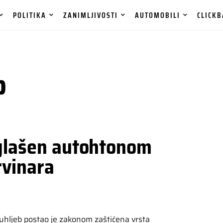
POLITIKA
ZANIMLJIVOSTI
AUTOMOBILI
CLICKB
p
oglašen autohtonom
rvinara
 uhljeb postao je zakonom zaštićena vrsta