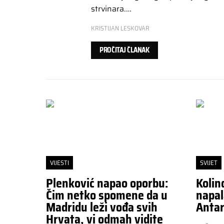
strvinara.…
KRISTIJAN LESKOVAR
PROČITAJ ČLANAK
VIJESTI
SVIJET
Plenković napao oporbu:
Kolin
Čim netko spomene da u
napal
Madridu leži vođa svih
Antar
Hrvata, vi odmah vidite