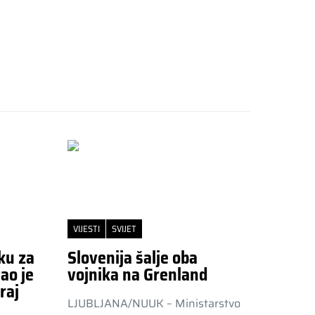
VIJESTI
SVIJET
ku za
Slovenija šalje oba
ao je
vojnika na Grenland
raj
LJUBLJANA/NUUK – Ministarstvo