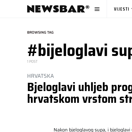
VIJESTI
BROWSING TAG
#bijeloglavi su
1 POST
HRVATSKA
Bjeloglavi uhljeb pr
hrvatskom vrstom st
Nakon bjeloglavog supa, i bjeloglavi