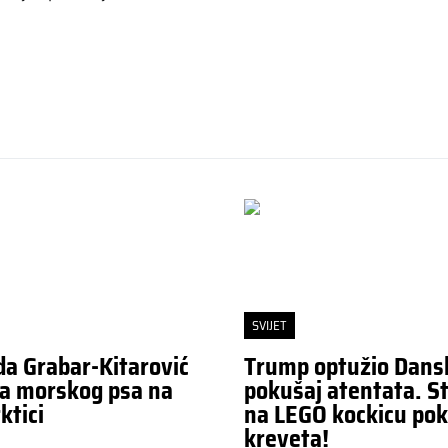
SVIJET
da Grabar-Kitarović
Trump optužio Dans
a morskog psa na
pokušaj atentata. St
ktici
na LEGO kockicu pok
kreveta!