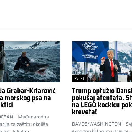
SVIJET
da Grabar-Kitarović
Trump optužio Dans
a morskog psa na
pokušaj atentata. St
ktici
na LEGO kockicu pok
kreveta!
OCEAN – Međunarodna
DAVOS/WASHINGTON – Svj
acija za zaštitu okoliša
ekonomski forum u Davosu 
ace i lokalno…