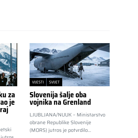
VIJESTI
SVIJET
ku za
Slovenija šalje oba
ao je
vojnika na Grenland
raj
LJUBLJANA/NUUK – Ministarstvo
obrane Republike Slovenije
etski
(MORS) jutros je potvrdilo…
jutros