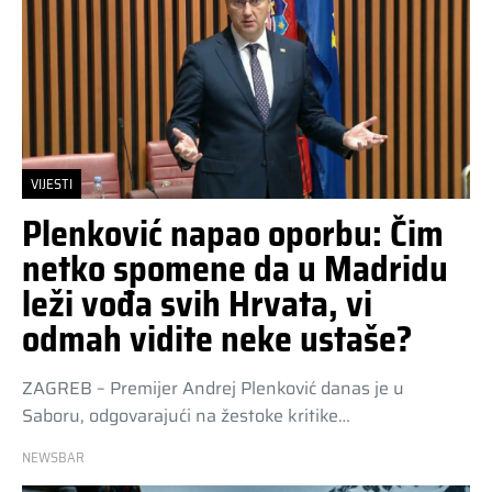
VIJESTI
Plenković napao oporbu: Čim
netko spomene da u Madridu
leži vođa svih Hrvata, vi
odmah vidite neke ustaše?
ZAGREB – Premijer Andrej Plenković danas je u
Saboru, odgovarajući na žestoke kritike…
NEWSBAR