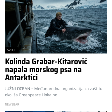
SVIJET
Kolinda Grabar-Kitarović
napala morskog psa na
Antarktici
JUŽNI OCEAN – Međunarodna organizacija za zaštitu
okoliša Greenpeace i lokalno…
NEWSBAR