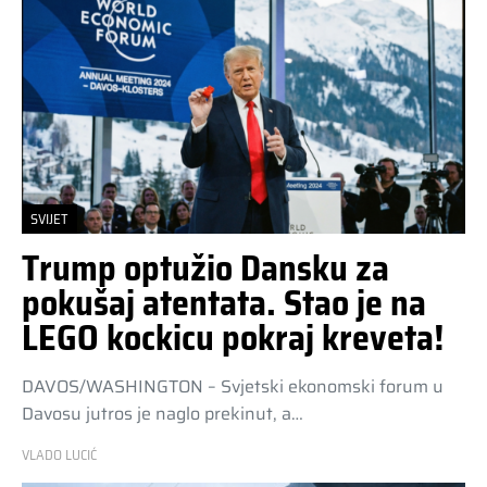
SVIJET
Trump optužio Dansku za
pokušaj atentata. Stao je na
LEGO kockicu pokraj kreveta!
DAVOS/WASHINGTON – Svjetski ekonomski forum u
Davosu jutros je naglo prekinut, a…
VLADO LUCIĆ