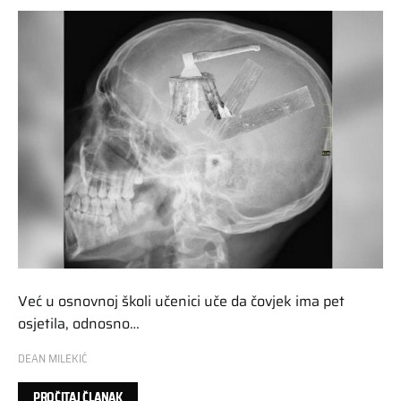
Već u osnovnoj školi učenici uče da čovjek ima pet
osjetila, odnosno…
DEAN MILEKIĆ
PROČITAJ ČLANAK