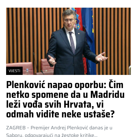
VIJESTI
Plenković napao oporbu: Čim
netko spomene da u Madridu
leži vođa svih Hrvata, vi
odmah vidite neke ustaše?
ZAGREB – Premijer Andrej Plenković danas je u
Saboru, odgovarajući na žestoke kritike…