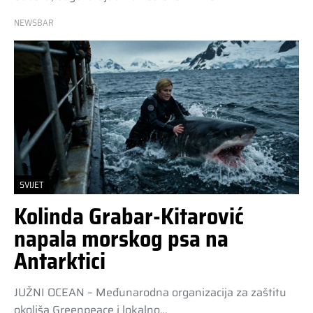
NEWSBAR
SVIJET
Kolinda Grabar-Kitarović
napala morskog psa na
Antarktici
JUŽNI OCEAN – Međunarodna organizacija za zaštitu
okoliša Greenpeace i lokalno…