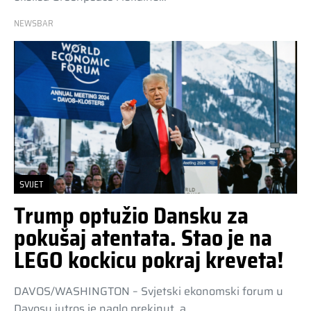
NEWSBAR
SVIJET
Trump optužio Dansku za
pokušaj atentata. Stao je na
LEGO kockicu pokraj kreveta!
DAVOS/WASHINGTON – Svjetski ekonomski forum u
Davosu jutros je naglo prekinut, a…