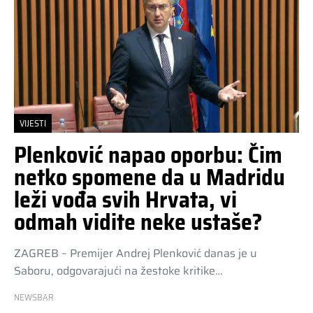
VIJESTI
Plenković napao oporbu: Čim
netko spomene da u Madridu
leži vođa svih Hrvata, vi
odmah vidite neke ustaše?
ZAGREB – Premijer Andrej Plenković danas je u
Saboru, odgovarajući na žestoke kritike…
NEWSBAR