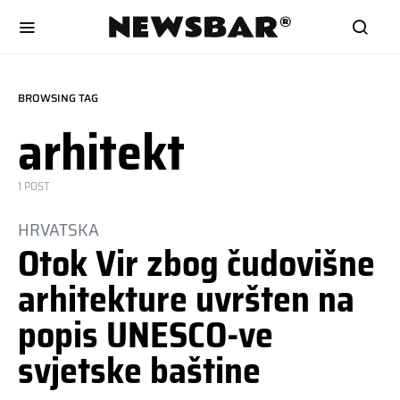
BROWSING TAG
arhitekt
1 POST
HRVATSKA
Otok Vir zbog čudovišne
arhitekture uvršten na
popis UNESCO-ve
svjetske baštine