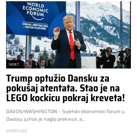
SVIJET
Trump optužio Dansku za
pokušaj atentata. Stao je na
LEGO kockicu pokraj kreveta!
DAVOS/WASHINGTON – Svjetski ekonomski forum u
Davosu jutros je naglo prekinut, a…
VLADO LUCIĆ