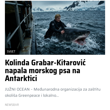
SVIJET
Kolinda Grabar-Kitarović
napala morskog psa na
Antarktici
JUŽNI OCEAN – Međunarodna organizacija za zaštitu
okoliša Greenpeace i lokalno…
NEWSBAR