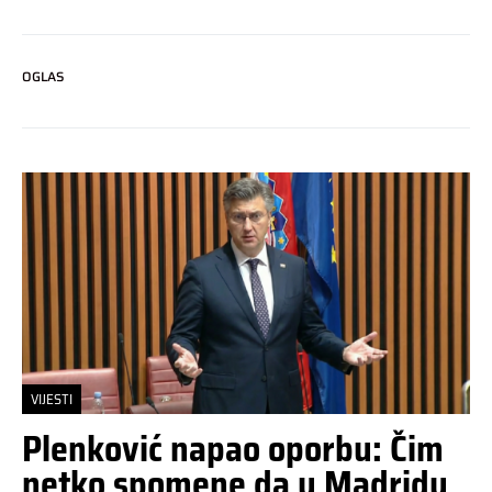
OGLAS
VIJESTI
Plenković napao oporbu: Čim
netko spomene da u Madridu