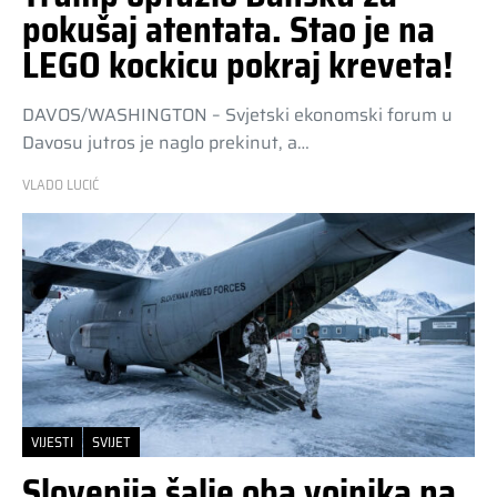
pokušaj atentata. Stao je na
LEGO kockicu pokraj kreveta!
DAVOS/WASHINGTON – Svjetski ekonomski forum u
Davosu jutros je naglo prekinut, a…
VLADO LUCIĆ
VIJESTI
SVIJET
Slovenija šalje oba vojnika na