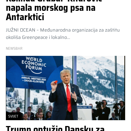
napala morskog psa na
Antarktici
JUŽNI OCEAN – Međunarodna organizacija za zaštitu
okoliša Greenpeace i lokalno…
NEWSBAR
SVIJET
Trump optužio Dansku za