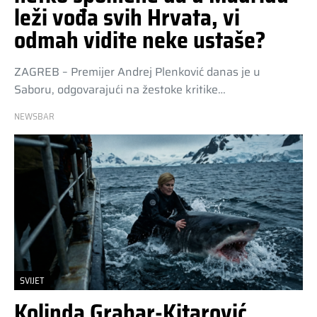
leži vođa svih Hrvata, vi
odmah vidite neke ustaše?
ZAGREB – Premijer Andrej Plenković danas je u
Saboru, odgovarajući na žestoke kritike…
NEWSBAR
SVIJET
Kolinda Grabar-Kitarović