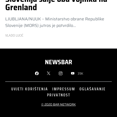
Grenland
LJUBLJANA/NUUK – Ministarstvo obrane Republike
Slovenije (MORS) jutros je potvrdilo…
VLADO LUCIĆ
NEWSBAR
39K
UVJETI KORIŠTENJA
IMPRESSUM
OGLAŠAVANJE
PRIVATNOST
© 2020 BAR NETWORK