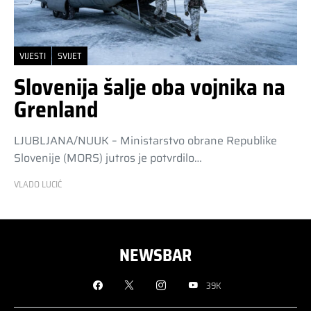
VIJESTI
SVIJET
Slovenija šalje oba vojnika na
Grenland
LJUBLJANA/NUUK – Ministarstvo obrane Republike
Slovenije (MORS) jutros je potvrdilo…
VLADO LUCIĆ
NEWSBAR
39K