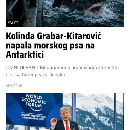
SVIJET
Kolinda Grabar-Kitarović
napala morskog psa na
Antarktici
JUŽNI OCEAN – Međunarodna organizacija za zaštitu
okoliša Greenpeace i lokalno…
NEWSBAR