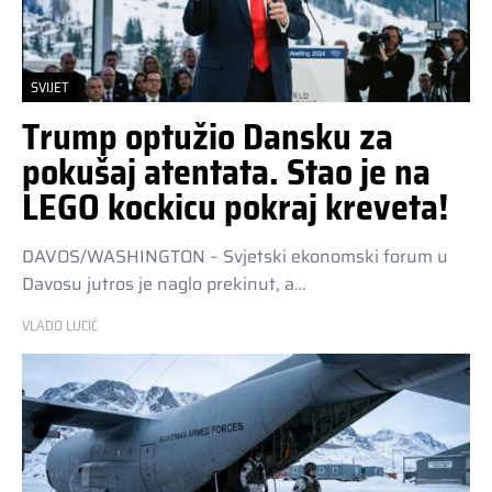
SVIJET
Trump optužio Dansku za
pokušaj atentata. Stao je na
LEGO kockicu pokraj kreveta!
DAVOS/WASHINGTON – Svjetski ekonomski forum u
Davosu jutros je naglo prekinut, a…
VLADO LUCIĆ