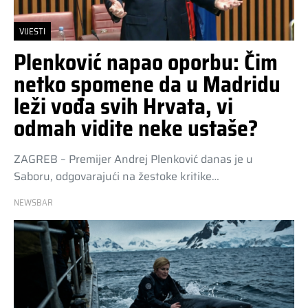
VIJESTI
Plenković napao oporbu: Čim
netko spomene da u Madridu
leži vođa svih Hrvata, vi
odmah vidite neke ustaše?
ZAGREB – Premijer Andrej Plenković danas je u
Saboru, odgovarajući na žestoke kritike…
NEWSBAR