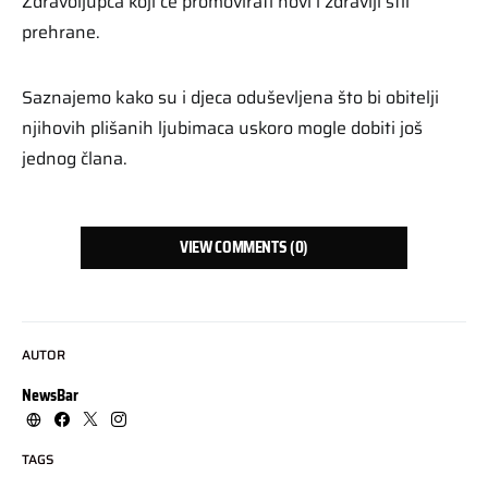
Zdravoljupca koji će promovirati novi i zdraviji stil
prehrane.
Saznajemo kako su i djeca oduševljena što bi obitelji
njihovih plišanih ljubimaca uskoro mogle dobiti još
jednog člana.
VIEW COMMENTS (0)
AUTOR
NewsBar
TAGS