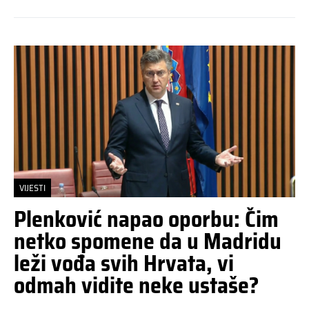
VIJESTI
Plenković napao oporbu: Čim
netko spomene da u Madridu
leži vođa svih Hrvata, vi
odmah vidite neke ustaše?