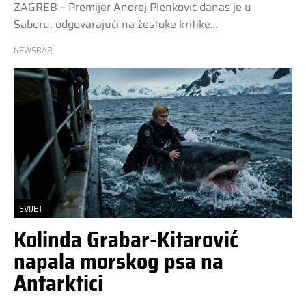
ZAGREB – Premijer Andrej Plenković danas je u
Saboru, odgovarajući na žestoke kritike…
NEWSBAR
SVIJET
Kolinda Grabar-Kitarović
napala morskog psa na
Antarktici