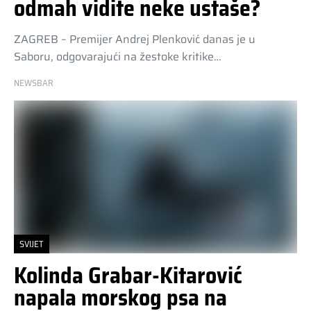
odmah vidite neke ustaše?
ZAGREB – Premijer Andrej Plenković danas je u
Saboru, odgovarajući na žestoke kritike…
NEWSBAR
SVIJET
Kolinda Grabar-Kitarović
napala morskog psa na