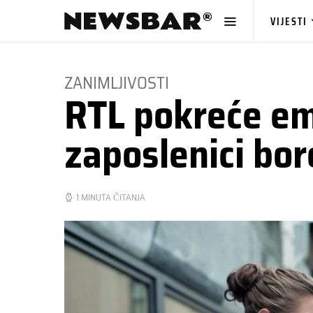
VIJESTI
ZANIMLJIVOSTI
RTL pokreće emis
zaposlenici bor
1 MINUTA ČITANJA