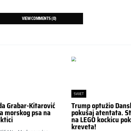
VIEW COMMENTS (0)
SVIJET
da Grabar-Kitarović
Trump optužio Dans
a morskog psa na
pokušaj atentata. St
ktici
na LEGO kockicu pok
kreveta!