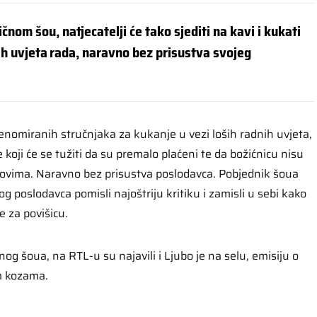
om šou, natjecatelji će tako sjediti na kavi i kukati
ših uvjeta rada, naravno bez prisustva svojeg
u renomiranih stručnjaka za kukanje u vezi loših radnih uvjeta,
e koji će se tužiti da su premalo plaćeni te da božićnicu nisu
 snovima. Naravno bez prisustva poslodavca. Pobjednik šoua
vog poslodavca pomisli najoštriju kritiku i zamisli u sebi kako
e za povišicu.
g šoua, na RTL-u su najavili i Ljubo je na selu, emisiju o
m kozama.