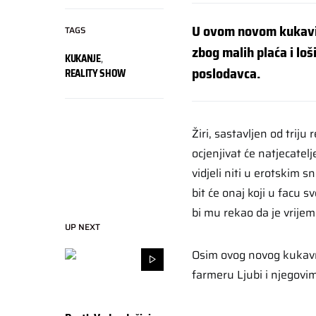
U ovom novom kukavičn
TAGS
zbog malih plaća i lo
KUKANJE
,
poslodavca.
REALITY SHOW
Žiri, sastavljen od trij
ocjenjivat će natjecatelj
vidjeli niti u erotskim
bit će onaj koji u facu s
bi mu rekao da je vrijem
UP NEXT
Osim ovog novog kukavno
farmeru Ljubi i njegovi