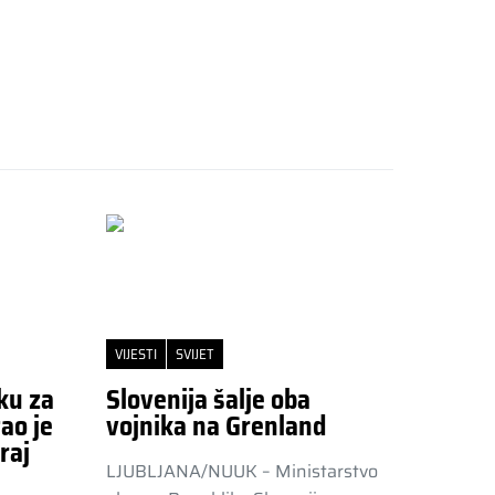
VIJESTI
SVIJET
ku za
Slovenija šalje oba
ao je
vojnika na Grenland
raj
LJUBLJANA/NUUK – Ministarstvo