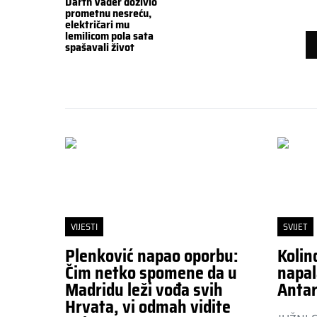
Darth Vader doživio
prometnu nesreću,
električari mu
lemilicom pola sata
spašavali život
VIJESTI
SVIJET
Plenković napao oporbu:
Kolin
Čim netko spomene da u
napal
Madridu leži vođa svih
Antar
Hrvata, vi odmah vidite