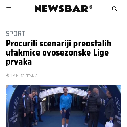
SPORT
Procurili scenariji preostalih
utakmice ovosezonske Lige
prvaka
1 MINUTA ČITANJA