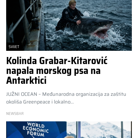
SVIJET
Kolinda Grabar-Kitarović
napala morskog psa na
Antarktici
JUŽNI OCEAN – Međunarodna organizacija za zaštitu
okoliša Greenpeace i lokalno…
NEWSBAR