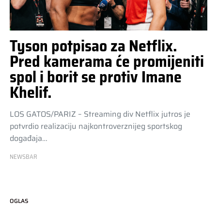
Tyson potpisao za Netflix.
Pred kamerama će promijeniti
spol i borit se protiv Imane
Khelif.
LOS GATOS/PARIZ – Streaming div Netflix jutros je
potvrdio realizaciju najkontroverznijeg sportskog
događaja…
NEWSBAR
OGLAS