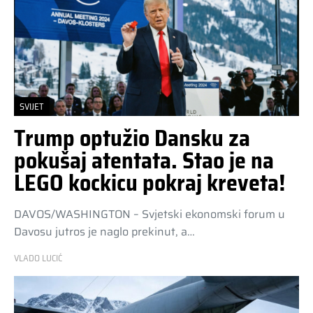
SVIJET
Trump optužio Dansku za
pokušaj atentata. Stao je na
LEGO kockicu pokraj kreveta!
DAVOS/WASHINGTON – Svjetski ekonomski forum u
Davosu jutros je naglo prekinut, a…
VLADO LUCIĆ