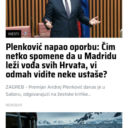
VIJESTI
Plenković napao oporbu: Čim
netko spomene da u Madridu
leži vođa svih Hrvata, vi
odmah vidite neke ustaše?
ZAGREB – Premijer Andrej Plenković danas je u
Saboru, odgovarajući na žestoke kritike…
NEWSBAR