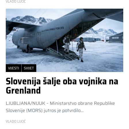
VLADO LUCIĆ
VIJESTI
SVIJET
Slovenija šalje oba vojnika na
Grenland
LJUBLJANA/NUUK – Ministarstvo obrane Republike
Slovenije (MORS) jutros je potvrdilo…
VLADO LUCIĆ