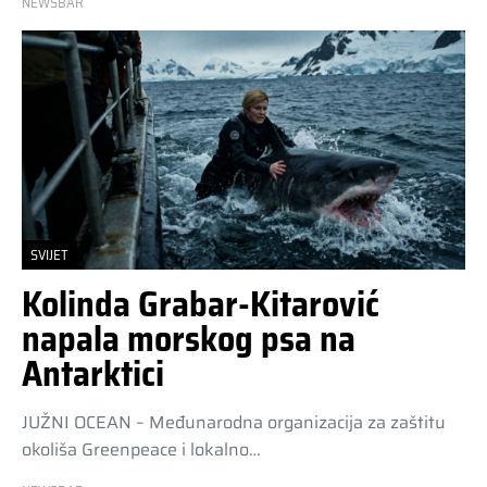
NEWSBAR
SVIJET
Kolinda Grabar-Kitarović
napala morskog psa na
Antarktici
JUŽNI OCEAN – Međunarodna organizacija za zaštitu
okoliša Greenpeace i lokalno…