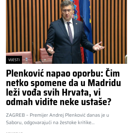
VIJESTI
Plenković napao oporbu: Čim
netko spomene da u Madridu
leži vođa svih Hrvata, vi
odmah vidite neke ustaše?
ZAGREB – Premijer Andrej Plenković danas je u
Saboru, odgovarajući na žestoke kritike…