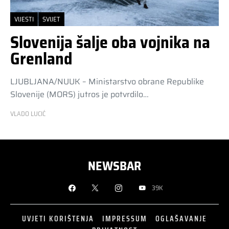
VIJESTI
SVIJET
Slovenija šalje oba vojnika na
Grenland
LJUBLJANA/NUUK – Ministarstvo obrane Republike
Slovenije (MORS) jutros je potvrdilo…
VLADO LUCIĆ
NEWSBAR
39K
UVJETI KORIŠTENJA
IMPRESSUM
OGLAŠAVANJE