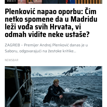
VIJESTI
Plenković napao oporbu: Čim
netko spomene da u Madridu
leži vođa svih Hrvata, vi
odmah vidite neke ustaše?
ZAGREB – Premijer Andrej Plenković danas je u
Saboru, odgovarajući na žestoke kritike…
NEWSBAR