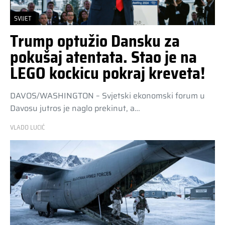
SVIJET
Trump optužio Dansku za
pokušaj atentata. Stao je na
LEGO kockicu pokraj kreveta!
DAVOS/WASHINGTON – Svjetski ekonomski forum u
Davosu jutros je naglo prekinut, a…
VLADO LUCIĆ