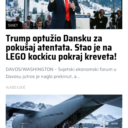
SVIJET
Trump optužio Dansku za
pokušaj atentata. Stao je na
LEGO kockicu pokraj kreveta!
DAVOS/WASHINGTON – Svjetski ekonomski forum u
Davosu jutros je naglo prekinut, a…
VLADO LUCIĆ