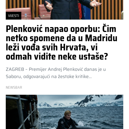
VIJESTI
Plenković napao oporbu: Čim
netko spomene da u Madridu
leži vođa svih Hrvata, vi
odmah vidite neke ustaše?
ZAGREB – Premijer Andrej Plenković danas je u
Saboru, odgovarajući na žestoke kritike…
NEWSBAR