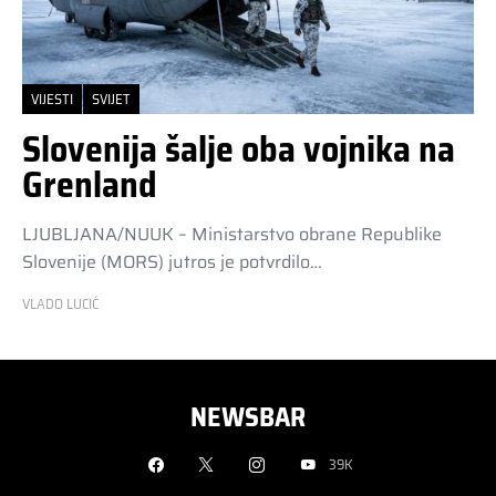
VIJESTI
SVIJET
Slovenija šalje oba vojnika na
Grenland
LJUBLJANA/NUUK – Ministarstvo obrane Republike
Slovenije (MORS) jutros je potvrdilo…
VLADO LUCIĆ
NEWSBAR
39K