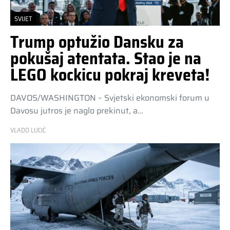
SVIJET
Trump optužio Dansku za
pokušaj atentata. Stao je na
LEGO kockicu pokraj kreveta!
DAVOS/WASHINGTON – Svjetski ekonomski forum u
Davosu jutros je naglo prekinut, a…
VLADO LUCIĆ