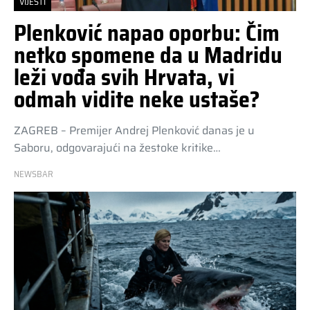
VIJESTI
Plenković napao oporbu: Čim
netko spomene da u Madridu
leži vođa svih Hrvata, vi
odmah vidite neke ustaše?
ZAGREB – Premijer Andrej Plenković danas je u
Saboru, odgovarajući na žestoke kritike…
NEWSBAR