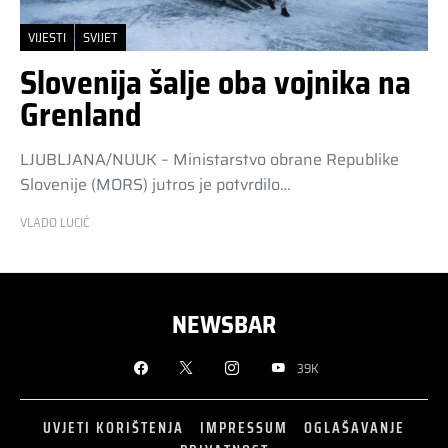
VIJESTI
SVIJET
Slovenija šalje oba vojnika na
Grenland
LJUBLJANA/NUUK – Ministarstvo obrane Republike
Slovenije (MORS) jutros je potvrdilo…
VLADO LUCIĆ
NEWSBAR
39K
UVJETI KORIŠTENJA
IMPRESSUM
OGLAŠAVANJE