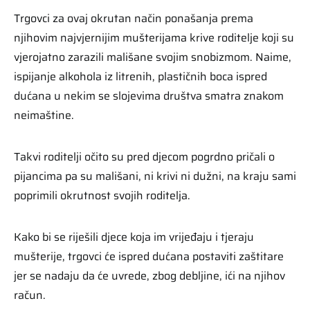
Trgovci za ovaj okrutan način ponašanja prema
njihovim najvjernijim mušterijama krive roditelje koji su
vjerojatno zarazili mališane svojim snobizmom. Naime,
ispijanje alkohola iz litrenih, plastičnih boca ispred
dućana u nekim se slojevima društva smatra znakom
neimaštine.
Takvi roditelji očito su pred djecom pogrdno pričali o
pijancima pa su mališani, ni krivi ni dužni, na kraju sami
poprimili okrutnost svojih roditelja.
Kako bi se riješili djece koja im vrijeđaju i tjeraju
mušterije, trgovci će ispred dućana postaviti zaštitare
jer se nadaju da će uvrede, zbog debljine, ići na njihov
račun.