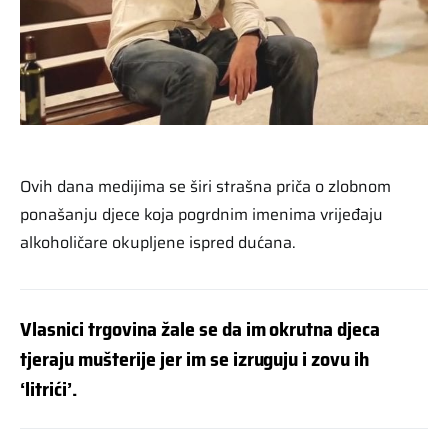
Ovih dana medijima se širi strašna priča o zlobnom
ponašanju djece koja pogrdnim imenima vrijeđaju
alkoholičare okupljene ispred dućana.
Vlasnici trgovina žale se da im okrutna djeca
tjeraju mušterije jer im se izruguju i zovu ih
‘litrići’.