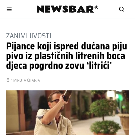
ZANIMLJIVOSTI
Pijance koji ispred dućana piju
pivo iz plastičnih litrenih boca
djeca pogrdno zovu ‘litrići’
1 MINUTA ČITANJA