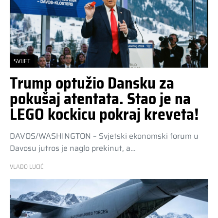
SVIJET
Trump optužio Dansku za
pokušaj atentata. Stao je na
LEGO kockicu pokraj kreveta!
DAVOS/WASHINGTON – Svjetski ekonomski forum u
Davosu jutros je naglo prekinut, a…
VLADO LUCIĆ