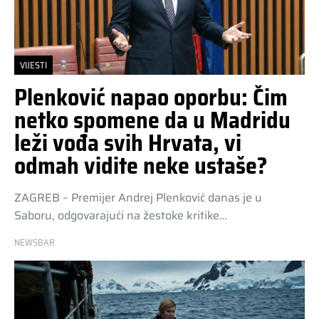
VIJESTI
Plenković napao oporbu: Čim
netko spomene da u Madridu
leži vođa svih Hrvata, vi
odmah vidite neke ustaše?
ZAGREB – Premijer Andrej Plenković danas je u
Saboru, odgovarajući na žestoke kritike…
NEWSBAR