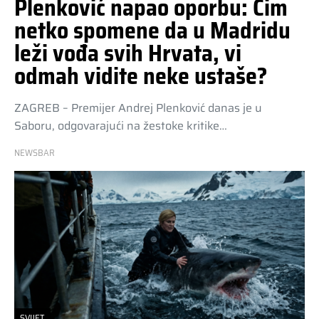
Plenković napao oporbu: Čim
netko spomene da u Madridu
leži vođa svih Hrvata, vi
odmah vidite neke ustaše?
ZAGREB – Premijer Andrej Plenković danas je u
Saboru, odgovarajući na žestoke kritike…
NEWSBAR
SVIJET