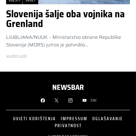
VIJESTI
SVIJET
Slovenija šalje oba vojnika na
Grenland
LJUBLJANA/NUUK – Ministarstvo obrane Republike
Slovenije (MORS) jutros je potvrdilo…
VLADO LUCIĆ
NEWSBAR
39K
UVJETI KORIŠTENJA
IMPRESSUM
OGLAŠAVANJE
PRIVATNOST