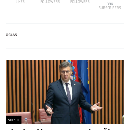
LIKES
FOLLOWERS
FOLLOWERS
39K
SUBSCRIBERS
OGLAS
VIJESTI