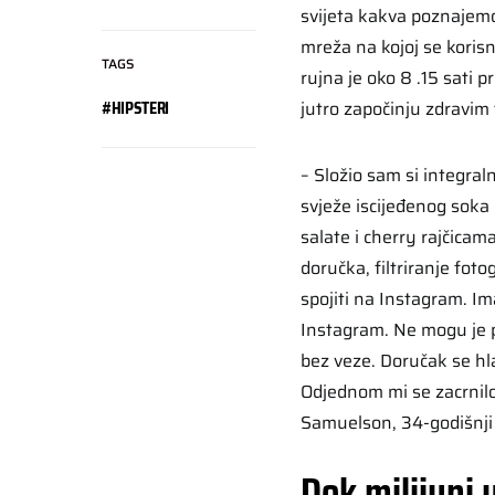
svijeta kakva poznajemo
mreža na kojoj se korisn
TAGS
rujna je oko 8 .15 sati
jutro započinju zdravim
#HIPSTERI
– Složio sam si integral
svježe iscijeđenog soka 
salate i cherry rajčica
doručka, filtriranje fot
spojiti na Instagram. Ima
Instagram. Ne mogu je po
bez veze. Doručak se hla
Odjednom mi se zacrnil
Samuelson, 34-godišnji 
Dok milijuni 