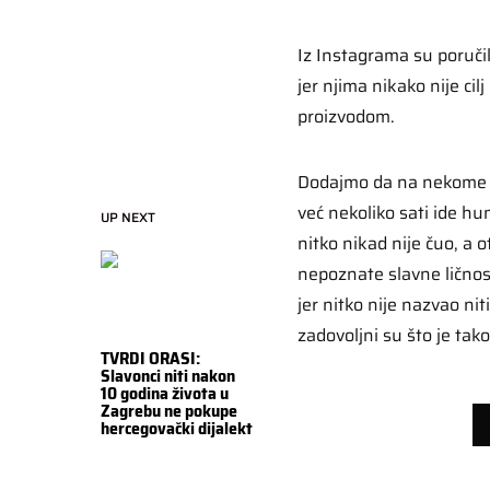
Iz Instagrama su poručil
jer njima nikako nije cil
proizvodom.
Dodajmo da na nekome op
već nekoliko sati ide h
UP NEXT
nitko nikad nije čuo, a 
nepoznate slavne ličnost
jer nitko nije nazvao ni
zadovoljni su što je tako
TVRDI ORASI:
Slavonci niti nakon
10 godina života u
Zagrebu ne pokupe
hercegovački dijalekt