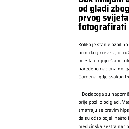
od gladi zbo
prvog svijeta
fotografirati 
Koliko je stanje ozbiljn
bolničkog kreveta, okruž
mjesta u njujorškim bo
naređeno nacionalnoj ga
Gardena, gdje svakog tr
– Dozlaboga su naporni! O
prije pozlilo od gladi. V
smatraju se pravim hips
da su očito pojeli nešto 
medicinska sestra naci