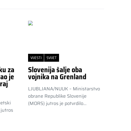
VIJESTI
SVIJET
ku za
Slovenija šalje oba
ao je
vojnika na Grenland
raj
LJUBLJANA/NUUK – Ministarstvo
obrane Republike Slovenije
etski
(MORS) jutros je potvrdilo…
jutros