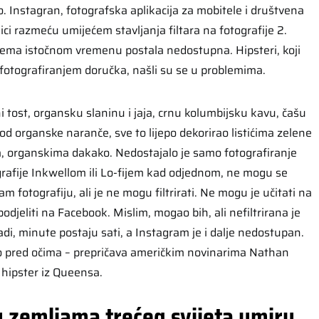
. Instagran, fotografska aplikacija za mobitele i društvena
ici razmeću umijećem stavljanja filtara na fotografije 2.
 prema istočnom vremenu postala nedostupna. Hipsteri, koji
 fotografiranjem doručka, našli su se u problemima.
ni tost, organsku slaninu i jaja, crnu kolumbijsku kavu, čašu
od organske naranče, sve to lijepo dekorirao listićima zelene
ma, organskima dakako. Nedostajalo je samo fotografiranje
ografije Inkwellom ili Lo-fijem kad odjednom, ne mogu se
m fotografiju, ali je ne mogu filtrirati. Ne mogu je učitati na
djeliti na Facebook. Mislim, mogao bih, ali nefiltrirana je
di, minute postaju sati, a Instagram je i dalje nedostupan.
o pred očima – prepričava američkim novinarima Nathan
hipster iz Queensa.
u zemljama trećeg svijeta umiru