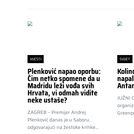
VIJESTI
SVIJET
Plenković napao oporbu:
Kolin
Čim netko spomene da u
napal
Madridu leži vođa svih
Antar
Hrvata, vi odmah vidite
JUŽNI 
neke ustaše?
organiz
ZAGREB – Premijer Andrej
Greenpe
Plenković danas je u Saboru,
odgovarajući na žestoke kritike…