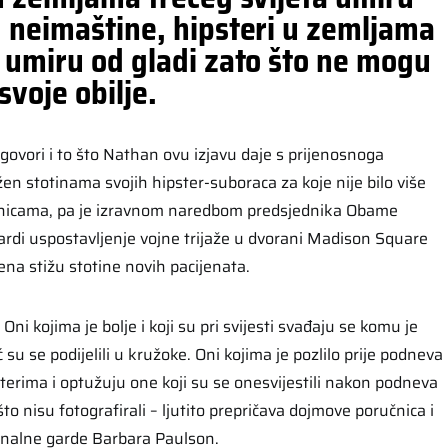
g neimaštine, hipsteri u zemljama
 umiru od gladi zato što ne mogu
svoje obilje.
o govori i to što Nathan ovu izjavu daje s prijenosnoga
en stotinama svojih hipster-suboraca za koje nije bilo više
lnicama, pa je izravnom naredbom predsjednika Obame
rdi uspostavljenje vojne trijaže u dvorani Madison Square
ena stižu stotine novih pacijenata.
ni kojima je bolje i koji su pri svijesti svađaju se komu je
eć su se podijelili u kružoke. Oni kojima je pozlilo prije podneva
terima i optužuju one koji su se onesvijestili nakon podneva
što nisu fotografirali – ljutito prepričava dojmove poručnica i
onalne garde Barbara Paulson.