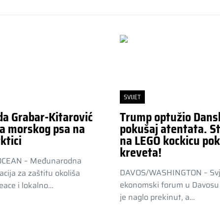
SVIJET
da Grabar-Kitarović
Trump optužio Dans
a morskog psa na
pokušaj atentata. St
ktici
na LEGO kockicu pok
kreveta!
OCEAN – Međunarodna
DAVOS/WASHINGTON – Svj
acija za zaštitu okoliša
ekonomski forum u Davosu 
ace i lokalno…
je naglo prekinut, a…