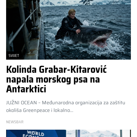
SVIJET
Kolinda Grabar-Kitarović
napala morskog psa na
Antarktici
JUŽNI OCEAN – Međunarodna organizacija za zaštitu
okoliša Greenpeace i lokalno…
NEWSBAR