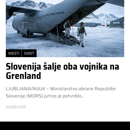
VIJESTI
SVIJET
Slovenija šalje oba vojnika na
Grenland
LJUBLJANA/NUUK – Ministarstvo obrane Republike
Slovenije (MORS) jutros je potvrdilo…
VLADO LUCIĆ