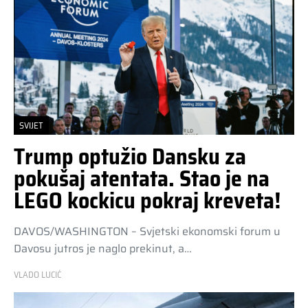
SVIJET
Trump optužio Dansku za
pokušaj atentata. Stao je na
LEGO kockicu pokraj kreveta!
DAVOS/WASHINGTON – Svjetski ekonomski forum u
Davosu jutros je naglo prekinut, a…
VLADO LUCIĆ