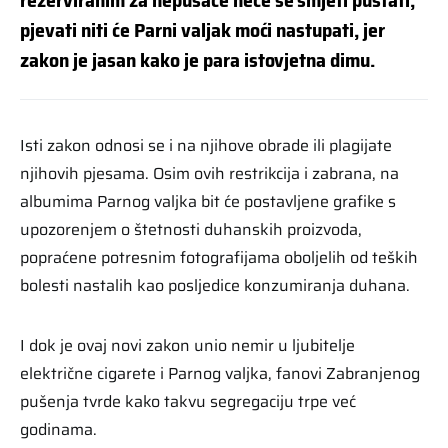
rezerviranim za nepušače neće se smjeti puštati,
pjevati niti će Parni valjak moći nastupati, jer
zakon je jasan kako je para istovjetna dimu.
Isti zakon odnosi se i na njihove obrade ili plagijate
njihovih pjesama. Osim ovih restrikcija i zabrana, na
albumima Parnog valjka bit će postavljene grafike s
upozorenjem o štetnosti duhanskih proizvoda,
popraćene potresnim fotografijama oboljelih od teških
bolesti nastalih kao posljedice konzumiranja duhana.
I dok je ovaj novi zakon unio nemir u ljubitelje
električne cigarete i Parnog valjka, fanovi Zabranjenog
pušenja tvrde kako takvu segregaciju trpe već
godinama.