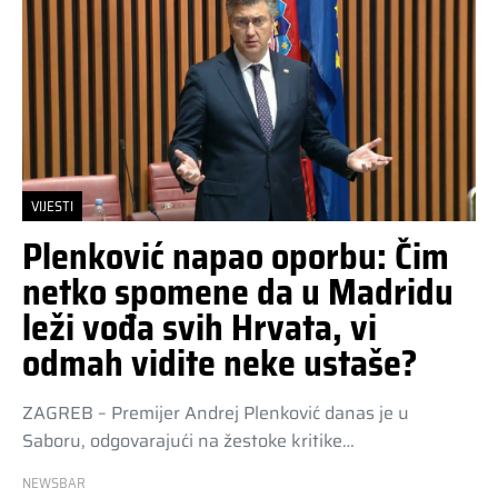
VIJESTI
Plenković napao oporbu: Čim
netko spomene da u Madridu
leži vođa svih Hrvata, vi
odmah vidite neke ustaše?
ZAGREB – Premijer Andrej Plenković danas je u
Saboru, odgovarajući na žestoke kritike…
NEWSBAR