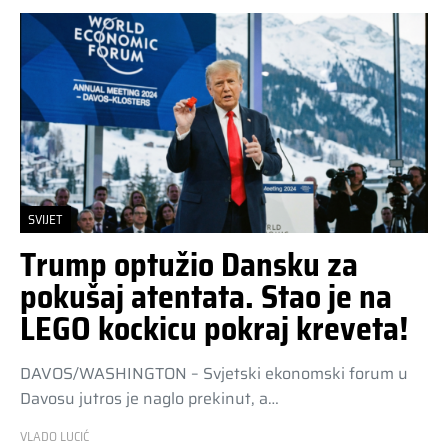
SVIJET
Trump optužio Dansku za
pokušaj atentata. Stao je na
LEGO kockicu pokraj kreveta!
DAVOS/WASHINGTON – Svjetski ekonomski forum u
Davosu jutros je naglo prekinut, a…
VLADO LUCIĆ