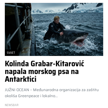
SVIJET
Kolinda Grabar-Kitarović
napala morskog psa na
Antarktici
JUŽNI OCEAN – Međunarodna organizacija za zaštitu
okoliša Greenpeace i lokalno…
NEWSBAR