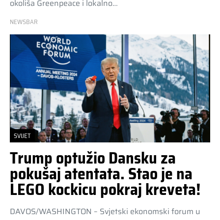
okoliša Greenpeace i lokalno…
NEWSBAR
SVIJET
Trump optužio Dansku za
pokušaj atentata. Stao je na
LEGO kockicu pokraj kreveta!
DAVOS/WASHINGTON – Svjetski ekonomski forum u