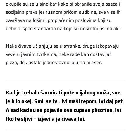
okupile su se u sindikat kako bi obranile svoja pseća i
socijalna prava jer tužnom pričom sudbine, sve više ih
završava na lošim i potplaćenim poslovima koji su
debelo ispod standarda na koje su nesretni psi navikli.
Neke čivave učlanjuju se u stranke, druge iskopavaju
veze u javnim tvrtkama, neke rade kao dostavljači
pizza, dok ostale jednostavno laju na mjesec.
Kad je trebalo šarmirati potencijalnog muža, sve
je bilo okej. Smij se Ivi. Ivi maši repom. Ivi daj pet.
A sad kad su se pojavile ove čupave plišotine, Ivi
tko te šljivi – izjavila je čivava Ivi.