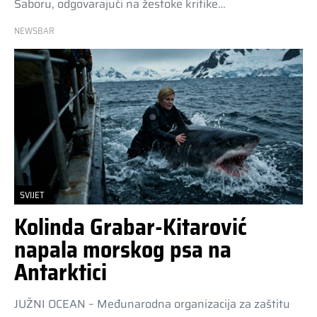
Saboru, odgovarajući na žestoke kritike…
NEWSBAR
SVIJET
Kolinda Grabar-Kitarović
napala morskog psa na
Antarktici
JUŽNI OCEAN – Međunarodna organizacija za zaštitu