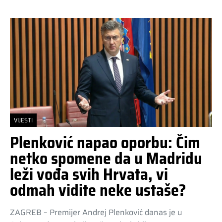
VIJESTI
Plenković napao oporbu: Čim
netko spomene da u Madridu
leži vođa svih Hrvata, vi
odmah vidite neke ustaše?
ZAGREB – Premijer Andrej Plenković danas je u