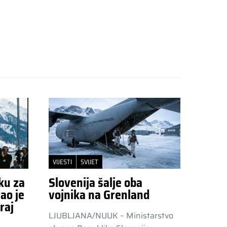
VIJESTI
SVIJET
ku za
Slovenija šalje oba
ao je
vojnika na Grenland
raj
LJUBLJANA/NUUK – Ministarstvo