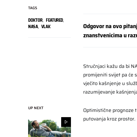
TAGS
DOKTOR
,
FEATURED
,
Odgovor na ovo pitanj
NASA
,
VLAK
znanstvenicima u raz
Stručnjaci kažu da bi N
promijeniti svijet pa će s
vječito kašnjenje u slu
razumijevanje kašnjenja 
UP NEXT
Optimistične prognoze t
putovanja kroz prostor.