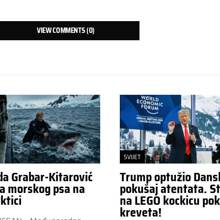
VIEW COMMENTS (0)
SVIJET
da Grabar-Kitarović
Trump optužio Dans
a morskog psa na
pokušaj atentata. St
ktici
na LEGO kockicu pok
kreveta!