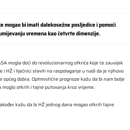
e mogao bi imati dalekosežne posljedice i pomoći
umijevanju vremena kao četvrte dimenzije.
ASA mogla doći do revolucionarnog otkrića koje će zauvijek
e i HŽ i liječnici staviti na raspolaganje u nadi da je njihovo
žbi općeg dobra. Optimistične prognoze kažu da bi nam bolje
moglo otkriti i tajne putovanja kroz vrijeme.
akođer kažu da bi HŽ jednog dana mogao otkriti tajne