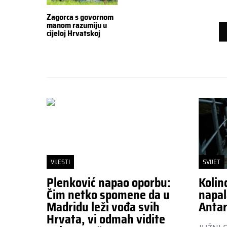
Zagorca s govornom
manom razumiju u
cijeloj Hrvatskoj
VIJESTI
SVIJET
Plenković napao oporbu:
Kolin
Čim netko spomene da u
napal
Madridu leži vođa svih
Antar
Hrvata, vi odmah vidite