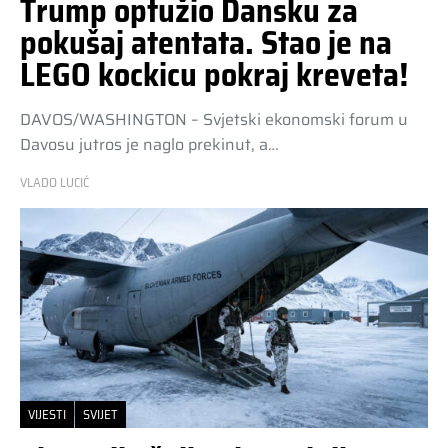
Trump optužio Dansku za
pokušaj atentata. Stao je na
LEGO kockicu pokraj kreveta!
DAVOS/WASHINGTON – Svjetski ekonomski forum u
Davosu jutros je naglo prekinut, a…
VLADO LUCIĆ
VIJESTI
SVIJET