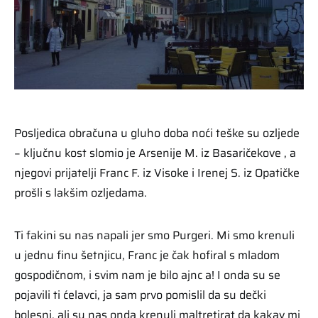
Posljedica obračuna u gluho doba noći teške su ozljede
− ključnu kost slomio je Arsenije M. iz Basaričekove , a
njegovi prijatelji Franc F. iz Visoke i Irenej S. iz Opatičke
prošli s lakšim ozljedama.
Ti fakini su nas napali jer smo Purgeri. Mi smo krenuli
u jednu finu šetnjicu, Franc je čak hofiral s mladom
gospodičnom, i svim nam je bilo ajnc a! I onda su se
pojavili ti ćelavci, ja sam prvo pomislil da su dečki
bolesni, ali su nas onda krenuli maltretirat da kakav mi