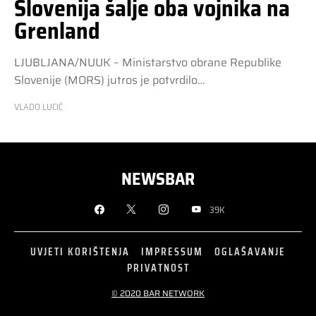
Slovenija šalje oba vojnika na
Grenland
LJUBLJANA/NUUK – Ministarstvo obrane Republike
Slovenije (MORS) jutros je potvrdilo…
VLADO LUCIĆ
NEWSBAR
39K
UVJETI KORIŠTENJA
IMPRESSUM
OGLAŠAVANJE
PRIVATNOST
© 2020 BAR NETWORK