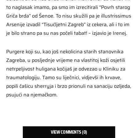
to naglasak imamo, pa smo im izrecitirali “Povrh starog
Griča brda” od Šenoe. To nisu skužili pa je illustrissimus
Arsenije izvadil “Tisućljetni Zagreb” iz cekera, ali i to im
je bilo strano pa su nas počeli tabat! – izjavio je Irenej.
Purgere koji su, kao još nekolicina starih stanovnika
Zagreba, u posljednje vrijeme na vlastitoj koži osjetili
netrpeljivost huligana kočijaš je odvezao u Kliniku za
traumatologiju. Tamo su liječnici, vidjevši ih krvave,
popili čašicu sherryja i brzo prionuli na sanaciju ozljeda,
psujući na njemačkom.
VIEW COMMENTS (0)