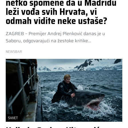
netko spomene da u Madridu
leži vođa svih Hrvata, vi
odmah vidite neke ustaše?
ZAGREB – Premijer Andrej Plenković danas je u
Saboru, odgovarajući na žestoke kritike…
NEWSBAR
SVIJET