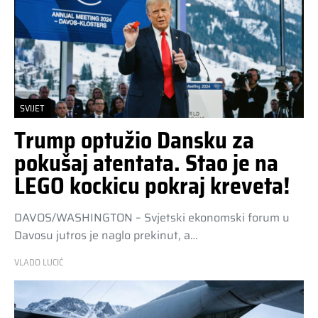
SVIJET
Trump optužio Dansku za
pokušaj atentata. Stao je na
LEGO kockicu pokraj kreveta!
DAVOS/WASHINGTON – Svjetski ekonomski forum u
Davosu jutros je naglo prekinut, a…
VLADO LUCIĆ