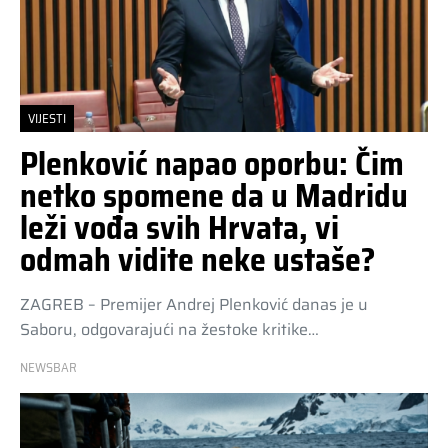
VIJESTI
Plenković napao oporbu: Čim
netko spomene da u Madridu
leži vođa svih Hrvata, vi
odmah vidite neke ustaše?
ZAGREB – Premijer Andrej Plenković danas je u
Saboru, odgovarajući na žestoke kritike…
NEWSBAR