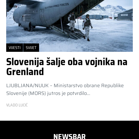
VIJESTI
SVIJET
Slovenija šalje oba vojnika na
Grenland
LJUBLJANA/NUUK – Ministarstvo obrane Republike
Slovenije (MORS) jutros je potvrdilo…
VLADO LUCIĆ
NEWSBAR