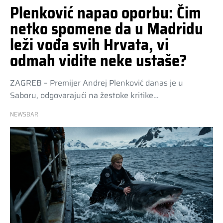
Plenković napao oporbu: Čim
netko spomene da u Madridu
leži vođa svih Hrvata, vi
odmah vidite neke ustaše?
ZAGREB – Premijer Andrej Plenković danas je u
Saboru, odgovarajući na žestoke kritike…
NEWSBAR