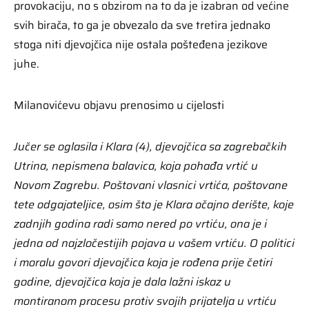
provokaciju, no s obzirom na to da je izabran od većine
svih birača, to ga je obvezalo da sve tretira jednako
stoga niti djevojčica nije ostala pošteđena jezikove
juhe.
Milanovićevu objavu prenosimo u cijelosti
Jučer se oglasila i Klara (4), djevojčica sa zagrebačkih
Utrina, nepismena balavica, koja pohađa vrtić u
Novom Zagrebu. Poštovani vlasnici vrtića, poštovane
tete odgajateljice, osim što je Klara očajno derište, koje
zadnjih godina radi samo nered po vrtiću, ona je i
jedna od najzločestijih pojava u vašem vrtiću. O politici
i moralu govori djevojčica koja je rođena prije četiri
godine, djevojčica koja je dala lažni iskaz u
montiranom procesu protiv svojih prijatelja u vrtiću