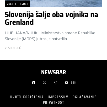
VIJESTI
SVIJET
Slovenija šalje oba vojnika na
Grenland
LJUBLJANA/NUUK – Ministarstvo obrane Republike
Slovenije (MORS) jutros je potvrdilo…
VLADO LUCIĆ
NEWSBAR
39K
UVJETI KORIŠTENJA
IMPRESSUM
OGLAŠAVANJE
PRIVATNOST