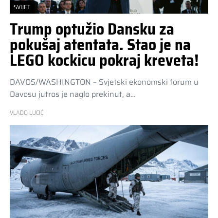
SVIJET
Trump optužio Dansku za
pokušaj atentata. Stao je na
LEGO kockicu pokraj kreveta!
DAVOS/WASHINGTON – Svjetski ekonomski forum u
Davosu jutros je naglo prekinut, a…
VLADO LUCIĆ