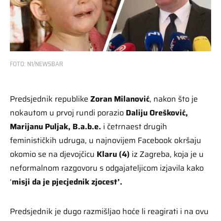
FOTO: N1/NEWSBAR
Predsjednik republike
Zoran Milanović
, nakon što je
nokautom u prvoj rundi porazio
Daliju Orešković,
Marijanu Puljak, B.a.b.e.
i četrnaest drugih
feminističkih udruga, u najnovijem Facebook okršaju
okomio se na djevojčicu
Klaru (4)
iz Zagreba, koja je u
neformalnom razgovoru s odgajateljicom izjavila kako
‘
misji da je pjecjednik zjocest’.
Predsjednik je dugo razmišljao hoće li reagirati i na ovu