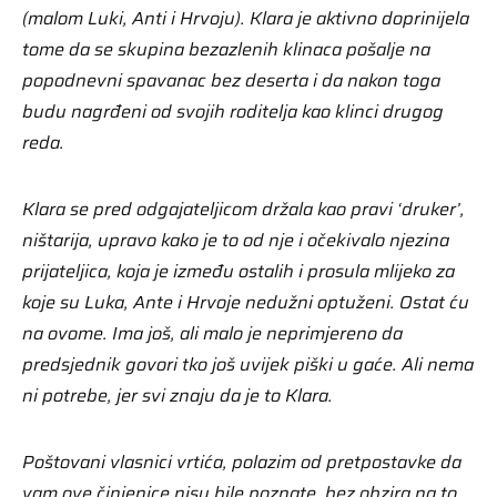
(malom Luki, Anti i Hrvoju). Klara je aktivno doprinijela
tome da se skupina bezazlenih klinaca pošalje na
popodnevni spavanac bez deserta i da nakon toga
budu nagrđeni od svojih roditelja kao klinci drugog
reda.
Klara se pred odgajateljicom držala kao pravi ‘druker’,
ništarija, upravo kako je to od nje i očekivalo njezina
prijateljica, koja je između ostalih i prosula mlijeko za
koje su Luka, Ante i Hrvoje nedužni optuženi. Ostat ću
na ovome. Ima još, ali malo je neprimjereno da
predsjednik govori tko još uvijek piški u gaće. Ali nema
ni potrebe, jer svi znaju da je to Klara.
Poštovani vlasnici vrtića, polazim od pretpostavke da
vam ove činjenice nisu bile poznate, bez obzira na to