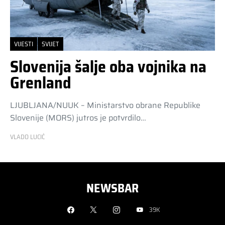
VIJESTI
SVIJET
Slovenija šalje oba vojnika na
Grenland
LJUBLJANA/NUUK – Ministarstvo obrane Republike
Slovenije (MORS) jutros je potvrdilo…
VLADO LUCIĆ
NEWSBAR
39K