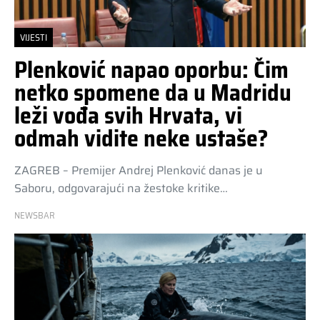
VIJESTI
Plenković napao oporbu: Čim
netko spomene da u Madridu
leži vođa svih Hrvata, vi
odmah vidite neke ustaše?
ZAGREB – Premijer Andrej Plenković danas je u
Saboru, odgovarajući na žestoke kritike…
NEWSBAR