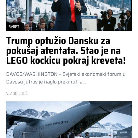
SVIJET
Trump optužio Dansku za
pokušaj atentata. Stao je na
LEGO kockicu pokraj kreveta!
DAVOS/WASHINGTON – Svjetski ekonomski forum u
Davosu jutros je naglo prekinut, a…
VLADO LUCIĆ