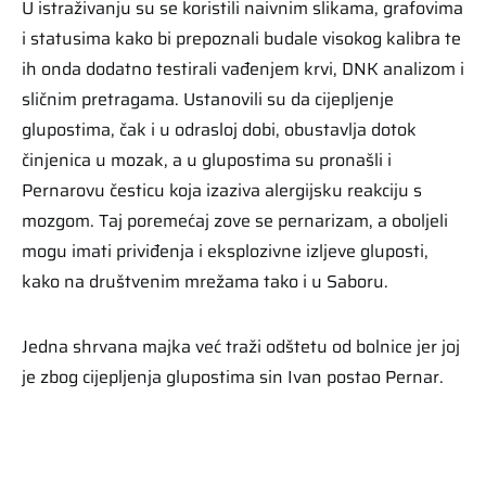
U istraživanju su se koristili naivnim slikama, grafovima
i statusima kako bi prepoznali budale visokog kalibra te
ih onda dodatno testirali vađenjem krvi, DNK analizom i
sličnim pretragama. Ustanovili su da cijepljenje
glupostima, čak i u odrasloj dobi, obustavlja dotok
činjenica u mozak, a u glupostima su pronašli i
Pernarovu česticu koja izaziva alergijsku reakciju s
mozgom. Taj poremećaj zove se pernarizam, a oboljeli
mogu imati priviđenja i eksplozivne izljeve gluposti,
kako na društvenim mrežama tako i u Saboru.
Jedna shrvana majka već traži odštetu od bolnice jer joj
je zbog cijepljenja glupostima sin Ivan postao Pernar.