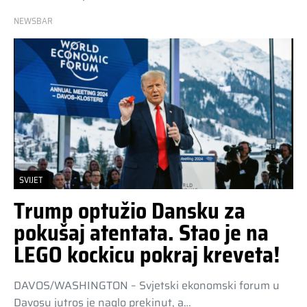
NEWSBAR
SVIJET
Trump optužio Dansku za
pokušaj atentata. Stao je na
LEGO kockicu pokraj kreveta!
DAVOS/WASHINGTON – Svjetski ekonomski forum u
Davosu jutros je naglo prekinut, a…