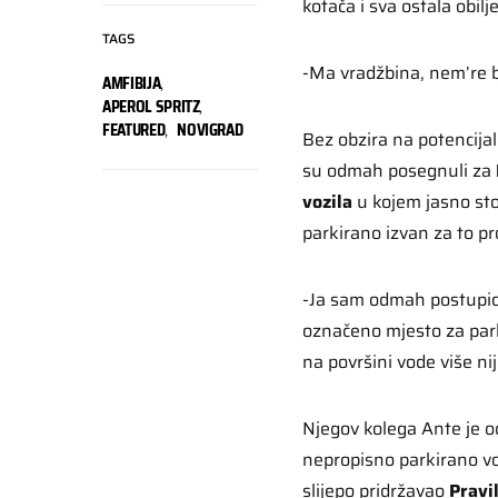
kotača i sva ostala obil
TAGS
-Ma vradžbina, nem’re bi
AMFIBIJA
,
APEROL SPRITZ
,
FEATURED
,
NOVIGRAD
Bez obzira na potencija
su odmah posegnuli za
vozila
u kojem jasno sto
parkirano izvan za to pr
-Ja sam odmah postupio p
označeno mjesto za park
na površini vode više nij
Njegov kolega Ante je
nepropisno parkirano vo
slijepo pridržavao
Pravi