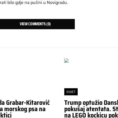
rati bilo gdje na pučini u Novigradu.
VIEW COMMENTS (0)
SVIJET
da Grabar-Kitarović
Trump optužio Dans
a morskog psa na
pokušaj atentata. St
ktici
na LEGO kockicu pok