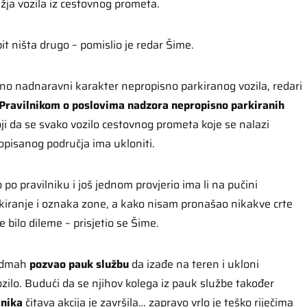
ježja vozila iz cestovnog prometa.
t ništa drugo – pomislio je redar Šime.
lno nadnaravni karakter nepropisno parkiranog vozila, redari
Pravilnikom o poslovima nadzora nepropisno parkiranih
ji da se svako vozilo cestovnog prometa koje se nalazi
opisanog područja ima ukloniti.
o pravilniku i još jednom provjerio ima li na pučini
iranje i oznaka zone, a kako nisam pronašao nikakve crte
e bilo dileme – prisjetio se Šime.
 odmah
pozvao pauk službu
da izađe na teren i ukloni
zilo. Budući da se njihov kolega iz pauk službe također
lnika
čitava akcija je završila… zapravo vrlo je teško riječima