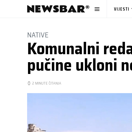
VIJESTI
NATIVE
Komunalni redar
pučine ukloni n
2 MINUTE ČITANJA