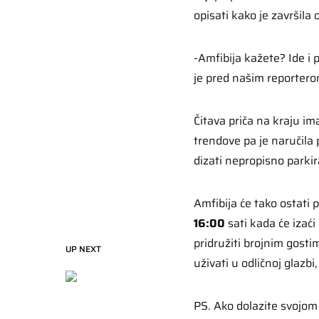
opisati kako je završila
-Amfibija kažete? Ide i 
je pred našim reporterom
Čitava priča na kraju im
trendove pa je naručila
dizati nepropisno parkira
Amfibija će tako ostati 
16:00
sati kada će izać
pridružiti brojnim gosti
UP NEXT
uživati u odličnoj glazb
PS. Ako dolazite svojom 