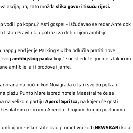
 ova akcija, no, zato možda
slika govori tisuću riječi.
po vodi i po kopnu? Asti gospe! – iščuđavao se redar Ante dok
 listao Pravilnik u potrazi za definicijom amfibije.
a happy end jer je Parking služba odlučila pratiti nove
 prvog
amfibijskog pauka
koji će od sljedeće godine s lakoćom
ne amfibije, ali i brodove i jahte.
parkirana na pučini kod Novigrada u Istri sve do petka u
i na plažu Punto Mare ispred hotela Maestral te će se
ma na velikom partiju
Aperol Spritza,
na kojem će gosti
i, besplatnim uzorcima Aperola i brojnim drugim poklonima.
amfibijom – iskoristite ovaj promotivni kod (
NEWSBAR
) kako