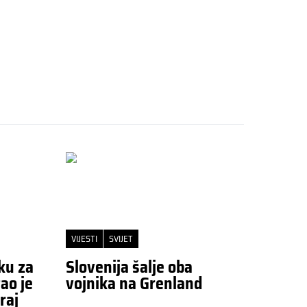
VIJESTI
SVIJET
ku za
Slovenija šalje oba
ao je
vojnika na Grenland
raj