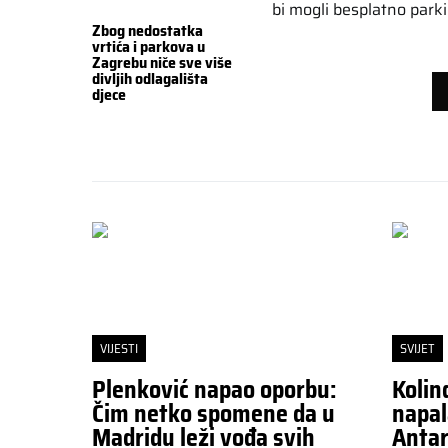
bi mogli besplatno parki
Zbog nedostatka
vrtića i parkova u
Zagrebu niče sve više
divljih odlagališta
djece
VIJESTI
SVIJET
Plenković napao oporbu:
Kolin
Čim netko spomene da u
napal
Madridu leži vođa svih
Antar