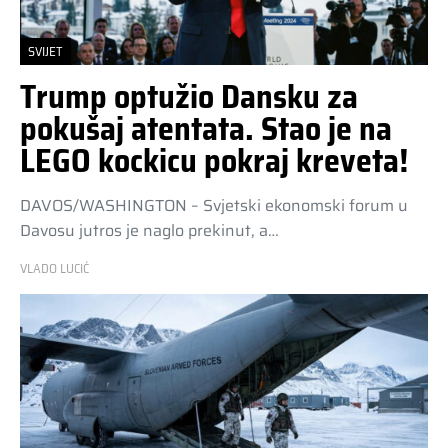
SVIJET
Trump optužio Dansku za
pokušaj atentata. Stao je na
LEGO kockicu pokraj kreveta!
DAVOS/WASHINGTON – Svjetski ekonomski forum u
Davosu jutros je naglo prekinut, a…
VLADO LUCIĆ