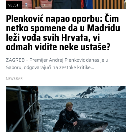
VIJESTI
Plenković napao oporbu: Čim
netko spomene da u Madridu
leži vođa svih Hrvata, vi
odmah vidite neke ustaše?
ZAGREB – Premijer Andrej Plenković danas je u
Saboru, odgovarajući na žestoke kritike…
NEWSBAR