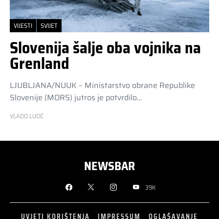
VIJESTI
SVIJET
Slovenija šalje oba vojnika na
Grenland
LJUBLJANA/NUUK – Ministarstvo obrane Republike
Slovenije (MORS) jutros je potvrdilo…
VLADO LUCIĆ
NEWSBAR
39K
UVJETI KORIŠTENJA
IMPRESSUM
OGLAŠAVANJE