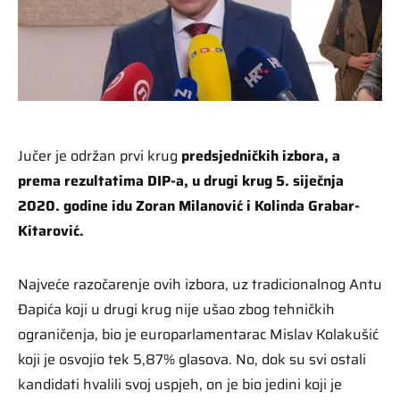
Jučer je održan prvi krug
predsjedničkih izbora, a
prema rezultatima DIP-a, u drugi krug 5. siječnja
2020. godine idu Zoran Milanović i Kolinda Grabar-
Kitarović.
Najveće razočarenje ovih izbora, uz tradicionalnog Antu
Đapića koji u drugi krug nije ušao zbog tehničkih
ograničenja, bio je europarlamentarac Mislav Kolakušić
koji je osvojio tek 5,87% glasova. No, dok su svi ostali
kandidati hvalili svoj uspjeh, on je bio jedini koji je