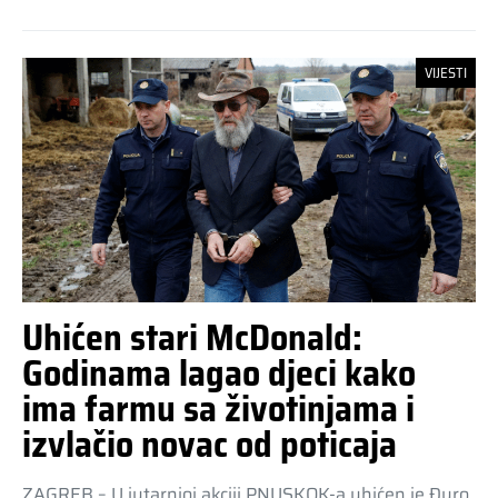
VIJESTI
Uhićen stari McDonald:
Godinama lagao djeci kako
ima farmu sa životinjama i
izvlačio novac od poticaja
ZAGREB – U jutarnjoj akciji PNUSKOK-a uhićen je Đuro