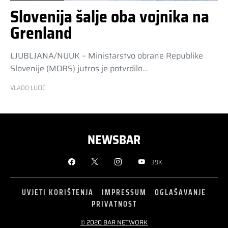
Slovenija šalje oba vojnika na
Grenland
LJUBLJANA/NUUK – Ministarstvo obrane Republike
Slovenije (MORS) jutros je potvrdilo…
VLADO LUCIĆ
NEWSBAR
39K
UVJETI KORIŠTENJA
IMPRESSUM
OGLAŠAVANJE
PRIVATNOST
© 2020 BAR NETWORK