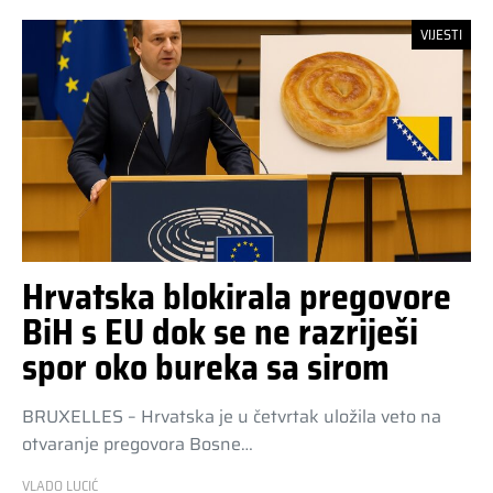
VIJESTI
Hrvatska blokirala pregovore
BiH s EU dok se ne razriješi
spor oko bureka sa sirom
BRUXELLES – Hrvatska je u četvrtak uložila veto na
otvaranje pregovora Bosne…
VLADO LUCIĆ