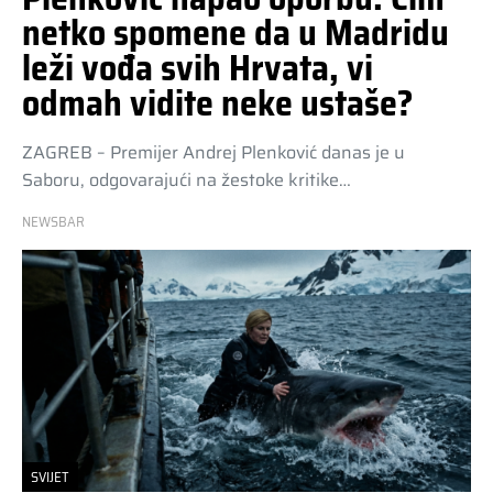
netko spomene da u Madridu
leži vođa svih Hrvata, vi
odmah vidite neke ustaše?
ZAGREB – Premijer Andrej Plenković danas je u
Saboru, odgovarajući na žestoke kritike…
NEWSBAR
SVIJET