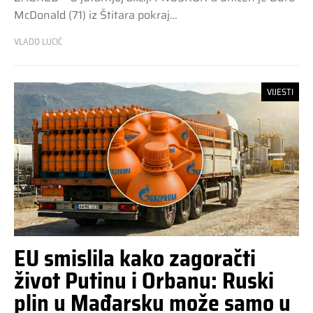
McDonald (71) iz Štitara pokraj…
VLADO LUCIĆ
VIJESTI
EU smislila kako zagoračti
život Putinu i Orbanu: Ruski
plin u Mađarsku može samo u