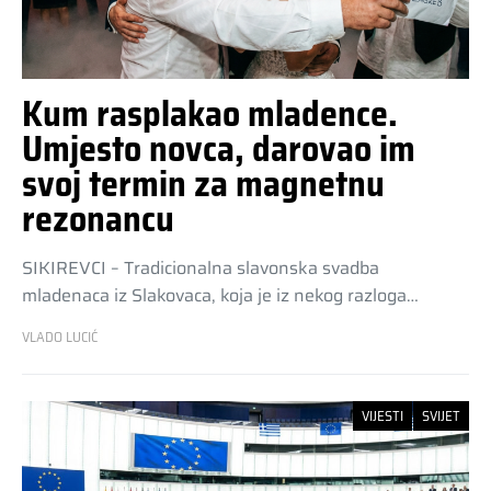
Kum rasplakao mladence.
Umjesto novca, darovao im
svoj termin za magnetnu
rezonancu
SIKIREVCI – Tradicionalna slavonska svadba
mladenaca iz Slakovaca, koja je iz nekog razloga…
VLADO LUCIĆ
VIJESTI
SVIJET