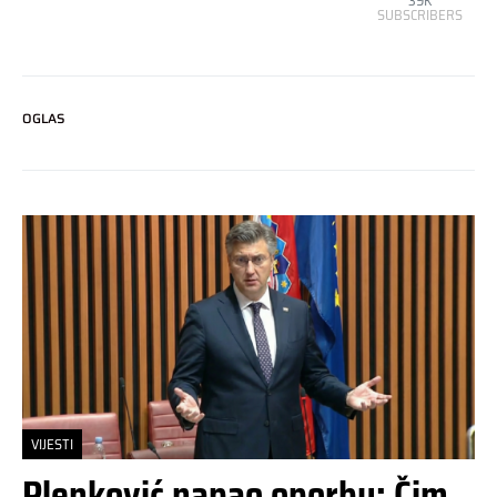
39K
SUBSCRIBERS
OGLAS
VIJESTI
Plenković napao oporbu: Čim