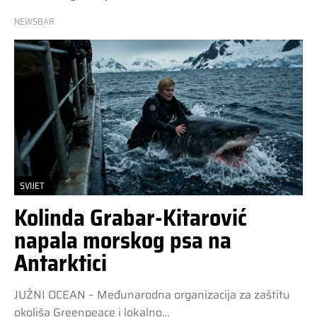
NEWSBAR
SVIJET
Kolinda Grabar-Kitarović
napala morskog psa na
Antarktici
JUŽNI OCEAN – Međunarodna organizacija za zaštitu
okoliša Greenpeace i lokalno…