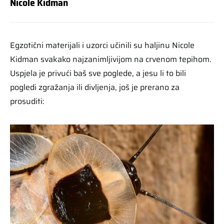
Nicole Kidman
Egzotični materijali i uzorci učinili su haljinu Nicole
Kidman svakako najzanimljivijom na crvenom tepihom.
Uspjela je privući baš sve poglede, a jesu li to bili
pogledi zgražanja ili divljenja, još je prerano za
prosuditi: