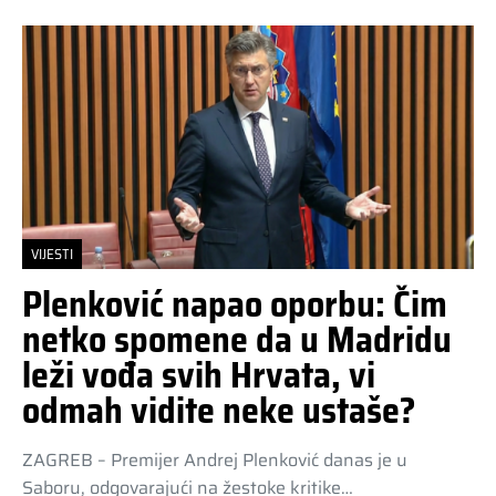
VIJESTI
Plenković napao oporbu: Čim
netko spomene da u Madridu
leži vođa svih Hrvata, vi
odmah vidite neke ustaše?
ZAGREB – Premijer Andrej Plenković danas je u
Saboru, odgovarajući na žestoke kritike…