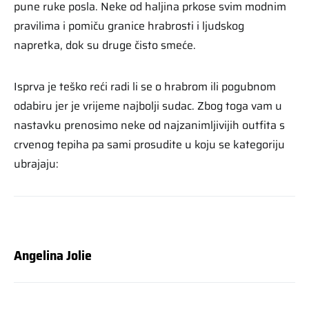
pune ruke posla. Neke od haljina prkose svim modnim
pravilima i pomiču granice hrabrosti i ljudskog
napretka, dok su druge čisto smeće.
Isprva je teško reći radi li se o hrabrom ili pogubnom
odabiru jer je vrijeme najbolji sudac. Zbog toga vam u
nastavku prenosimo neke od najzanimljivijih outfita s
crvenog tepiha pa sami prosudite u koju se kategoriju
ubrajaju:
Angelina Jolie