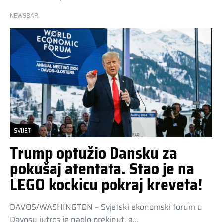
NEWSBAR
SVIJET
Trump optužio Dansku za
pokušaj atentata. Stao je na
LEGO kockicu pokraj kreveta!
DAVOS/WASHINGTON – Svjetski ekonomski forum u
Davosu jutros je naglo prekinut, a…