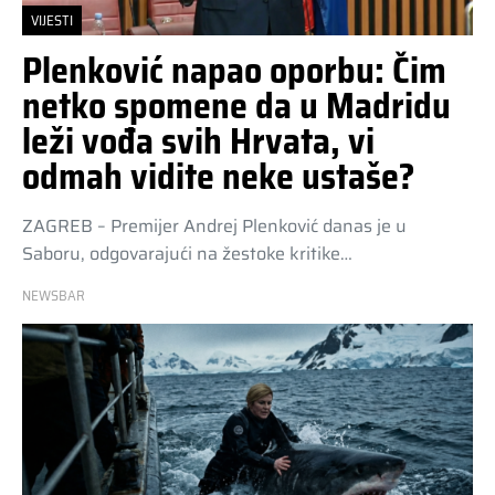
VIJESTI
Plenković napao oporbu: Čim
netko spomene da u Madridu
leži vođa svih Hrvata, vi
odmah vidite neke ustaše?
ZAGREB – Premijer Andrej Plenković danas je u
Saboru, odgovarajući na žestoke kritike…
NEWSBAR