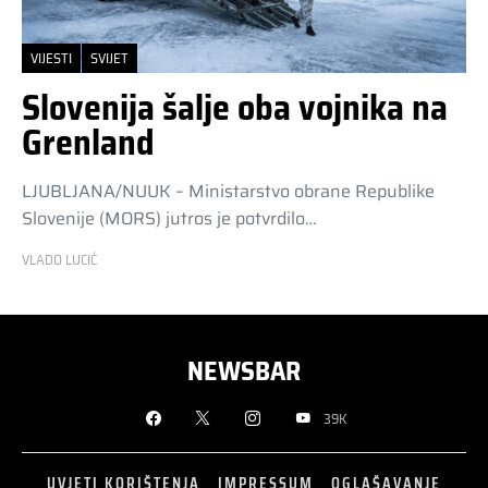
VIJESTI
SVIJET
Slovenija šalje oba vojnika na
Grenland
LJUBLJANA/NUUK – Ministarstvo obrane Republike
Slovenije (MORS) jutros je potvrdilo…
VLADO LUCIĆ
NEWSBAR
39K
UVJETI KORIŠTENJA
IMPRESSUM
OGLAŠAVANJE