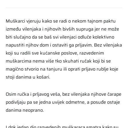
Muškarci vjeruju kako se radi o nekom tajnom paktu
između vilenjaka i njihovih bivših supruga jer ne može
biti slučajno da se baš svi vilenjaci odluče kolektivno
napustiti njihov dom i ostaviti ga prljavim. Bez vilenjaka
koji su radili sve kućanske poslove, razvedenim
muškarcima nema više tko skuhati ručak koji bi se
magično stvorio na tanjuru ili oprati prljavo rublje koje
stoji danima u košari.
Osim ručka i prljavog veša, bez vilenjaka njihove čarape
podivljaju pa se jedna uvijek odmetne, a posuđe ostaje
danima neoprano.
I dok jedan dio razvedenih muškaraca smatra kako su