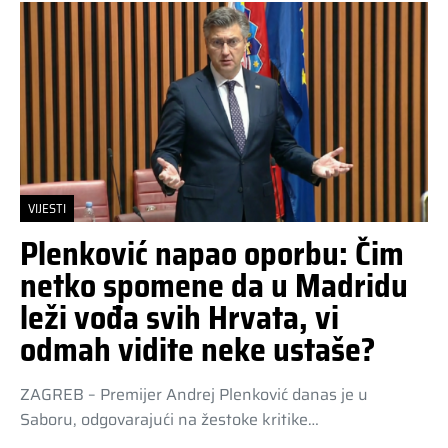
VIJESTI
Plenković napao oporbu: Čim
netko spomene da u Madridu
leži vođa svih Hrvata, vi
odmah vidite neke ustaše?
ZAGREB – Premijer Andrej Plenković danas je u
Saboru, odgovarajući na žestoke kritike…