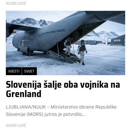
VLADO LUCIĆ
VIJESTI
SVIJET
Slovenija šalje oba vojnika na
Grenland
LJUBLJANA/NUUK – Ministarstvo obrane Republike
Slovenije (MORS) jutros je potvrdilo…
VLADO LUCIĆ