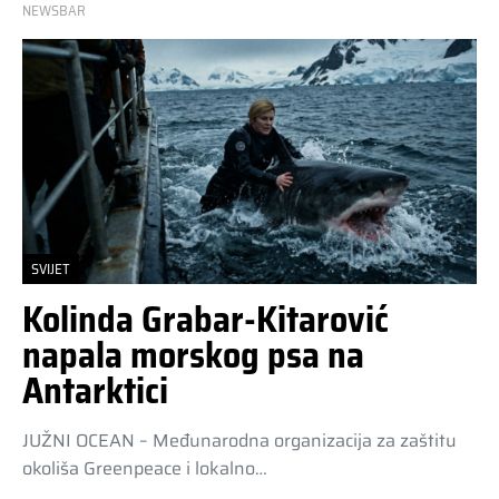
NEWSBAR
SVIJET
Kolinda Grabar-Kitarović
napala morskog psa na
Antarktici
JUŽNI OCEAN – Međunarodna organizacija za zaštitu
okoliša Greenpeace i lokalno…