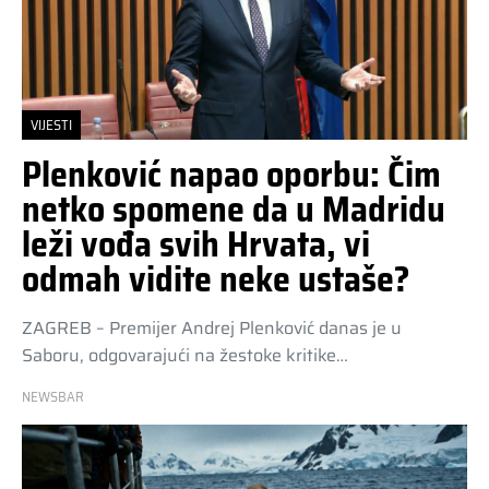
VIJESTI
Plenković napao oporbu: Čim
netko spomene da u Madridu
leži vođa svih Hrvata, vi
odmah vidite neke ustaše?
ZAGREB – Premijer Andrej Plenković danas je u
Saboru, odgovarajući na žestoke kritike…
NEWSBAR