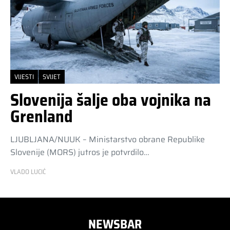
VIJESTI
SVIJET
Slovenija šalje oba vojnika na
Grenland
LJUBLJANA/NUUK – Ministarstvo obrane Republike
Slovenije (MORS) jutros je potvrdilo…
VLADO LUCIĆ
NEWSBAR