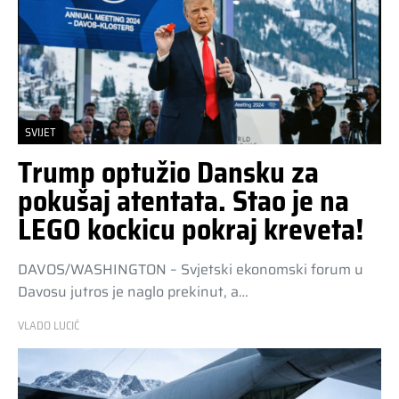
SVIJET
Trump optužio Dansku za
pokušaj atentata. Stao je na
LEGO kockicu pokraj kreveta!
DAVOS/WASHINGTON – Svjetski ekonomski forum u
Davosu jutros je naglo prekinut, a…
VLADO LUCIĆ