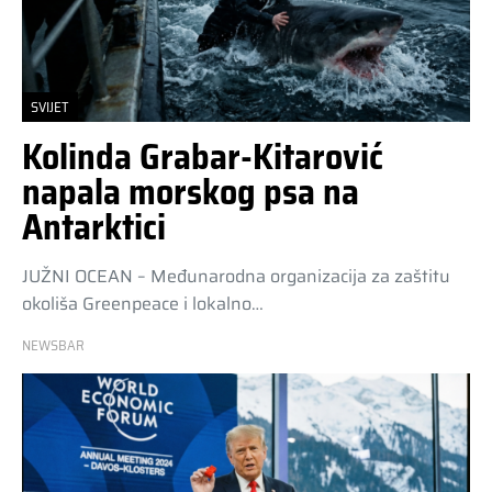
SVIJET
Kolinda Grabar-Kitarović
napala morskog psa na
Antarktici
JUŽNI OCEAN – Međunarodna organizacija za zaštitu
okoliša Greenpeace i lokalno…
NEWSBAR