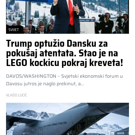
SVIJET
Trump optužio Dansku za
pokušaj atentata. Stao je na
LEGO kockicu pokraj kreveta!
DAVOS/WASHINGTON – Svjetski ekonomski forum u
Davosu jutros je naglo prekinut, a…
VLADO LUCIĆ