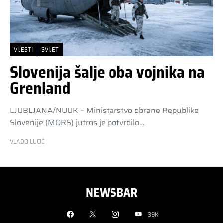
VIJESTI
SVIJET
Slovenija šalje oba vojnika na
Grenland
LJUBLJANA/NUUK – Ministarstvo obrane Republike
Slovenije (MORS) jutros je potvrdilo…
VLADO LUCIĆ
NEWSBAR
39K