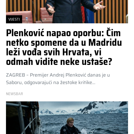
VIJESTI
Plenković napao oporbu: Čim
netko spomene da u Madridu
leži vođa svih Hrvata, vi
odmah vidite neke ustaše?
ZAGREB – Premijer Andrej Plenković danas je u
Saboru, odgovarajući na žestoke kritike…
NEWSBAR