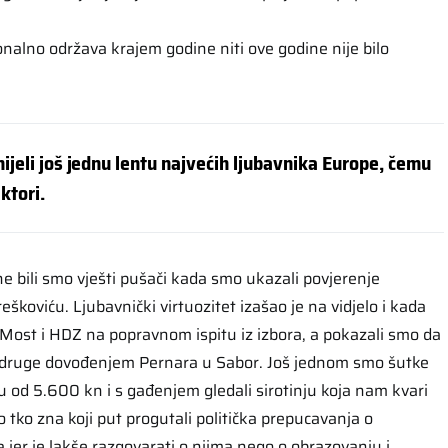
ionalno održava krajem godine niti ove godine nije bilo
ijeli još jednu lentu najvećih ljubavnika Europe, čemu
aktori.
 bili smo vješti pušači kada smo ukazali povjerenje
škoviću. Ljubavnički virtuozitet izašao je na vidjelo i kada
Most i HDZ na popravnom ispitu iz izbora, a pokazali smo da
 i druge dovođenjem Pernara u Sabor. Još jednom smo šutke
ću od 5.600 kn i s gađenjem gledali sirotinju koja nam kvari
 tko zna koji put progutali politička prepucavanja o
jer je lakše razgovarati o njima nego o obrazovanju i