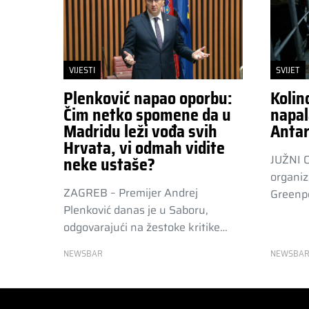
VIJESTI
SVIJET
Plenković napao oporbu:
Kolin
Čim netko spomene da u
napal
Madridu leži vođa svih
Antar
Hrvata, vi odmah vidite
JUŽNI 
neke ustaše?
organiz
ZAGREB – Premijer Andrej
Greenpe
Plenković danas je u Saboru,
odgovarajući na žestoke kritike…
NEWSBAR
NEWSBA