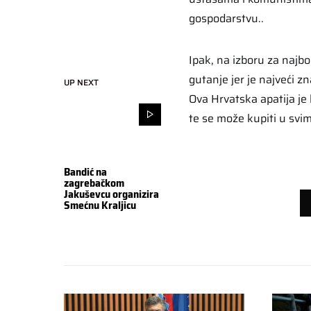
gospodarstvu..
Ipak, na izboru za najb
gutanje jer je najveći z
UP NEXT
Ova Hrvatska apatija je 
te se može kupiti u sv
Bandić na
zagrebačkom
Jakuševcu organizira
Smećnu Kraljicu