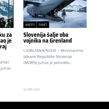
VIJESTI
SVIJET
ku za
Slovenija šalje oba
ao je
vojnika na Grenland
raj
LJUBLJANA/NUUK – Ministarstvo
obrane Republike Slovenije
etski
(MORS) jutros je potvrdilo…
jutros
VLADO LUCIĆ