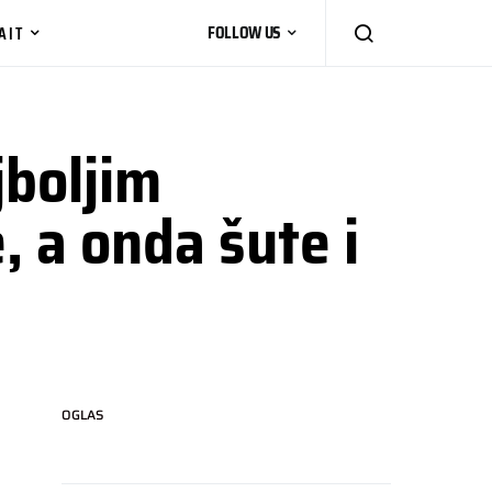
AIT
FOLLOW US
jboljim
, a onda šute i
OGLAS