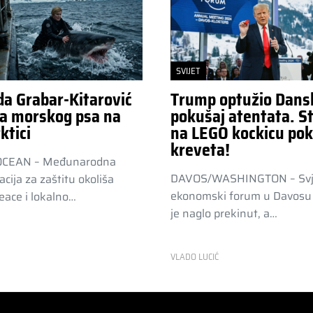
SVIJET
da Grabar-Kitarović
Trump optužio Dans
a morskog psa na
pokušaj atentata. St
ktici
na LEGO kockicu pok
kreveta!
OCEAN – Međunarodna
DAVOS/WASHINGTON – Svj
acija za zaštitu okoliša
ekonomski forum u Davosu 
ace i lokalno…
je naglo prekinut, a…
R
VLADO LUCIĆ