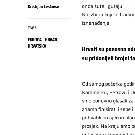
onda šute i gutaju.
Kristijan Leskovar
Na izboru koji se tradic
iznenađenja.
TAGS
EUROPA
,
HRVATI
,
HRVATSKA
Hrvati su ponosno odn
su pridonijeli brojni f
Od samog početka godine
Karamarku, Petrovu i Ore
smo ponovno glasali za 
znamo finiširati i sebe
prihvatili prosječnu pla
prosjek. Na kraju smo po
ustašama i komunistima 