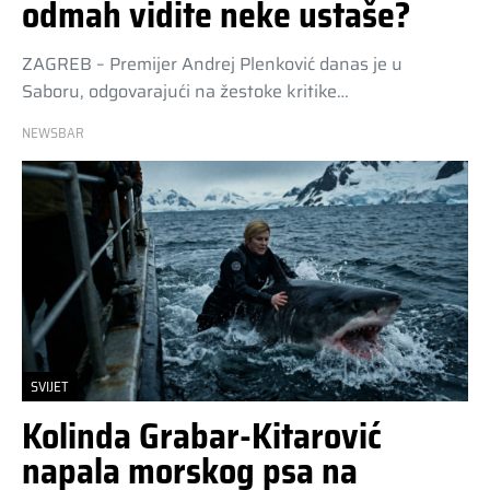
odmah vidite neke ustaše?
ZAGREB – Premijer Andrej Plenković danas je u
Saboru, odgovarajući na žestoke kritike…
NEWSBAR
SVIJET
Kolinda Grabar-Kitarović
napala morskog psa na