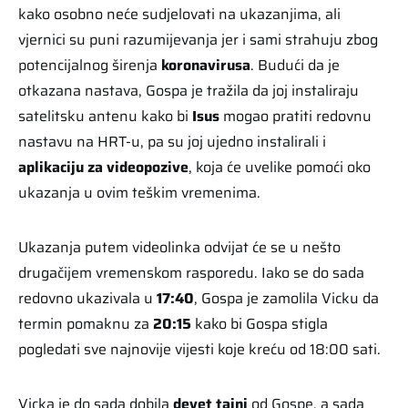
kako osobno neće sudjelovati na ukazanjima, ali
vjernici su puni razumijevanja jer i sami strahuju zbog
potencijalnog širenja
koronavirusa
. Budući da je
otkazana nastava, Gospa je tražila da joj instaliraju
satelitsku antenu kako bi
Isus
mogao pratiti redovnu
nastavu na HRT-u, pa su joj ujedno instalirali i
aplikaciju za videopozive
, koja će uvelike pomoći oko
ukazanja u ovim teškim vremenima.
Ukazanja putem videolinka odvijat će se u nešto
drugačijem vremenskom rasporedu. Iako se do sada
redovno ukazivala u
17:40
, Gospa je zamolila Vicku da
termin pomaknu za
20:15
kako bi Gospa stigla
pogledati sve najnovije vijesti koje kreću od 18:00 sati.
Vicka je do sada dobila
devet tajni
od Gospe, a sada