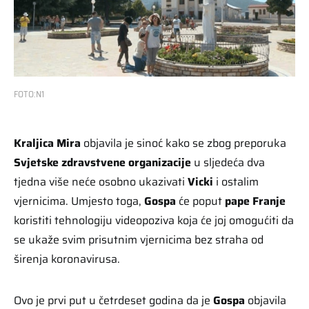
FOTO:N1
Kraljica Mira
objavila je sinoć kako se zbog preporuka
Svjetske zdravstvene organizacije
u sljedeća dva
tjedna više neće osobno ukazivati
Vicki
i ostalim
vjernicima. Umjesto toga,
Gospa
će poput
pape Franje
koristiti tehnologiju videopoziva koja će joj omogućiti da
se ukaže svim prisutnim vjernicima bez straha od
širenja koronavirusa.
Ovo je prvi put u četrdeset godina da je
Gospa
objavila