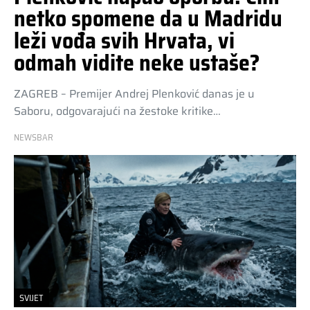
netko spomene da u Madridu
leži vođa svih Hrvata, vi
odmah vidite neke ustaše?
ZAGREB – Premijer Andrej Plenković danas je u
Saboru, odgovarajući na žestoke kritike…
NEWSBAR
SVIJET