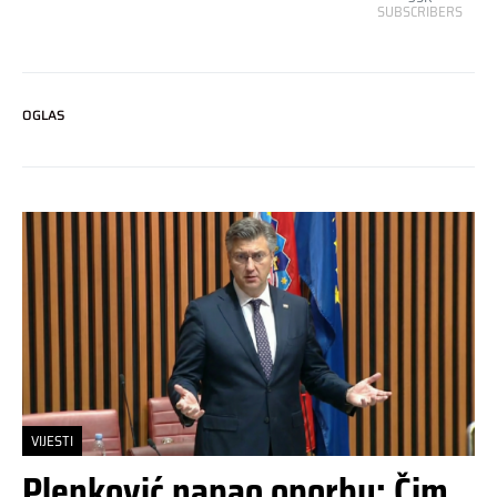
SUBSCRIBERS
OGLAS
VIJESTI
Plenković napao oporbu: Čim