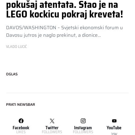
pokušaj atentata. Stao je na
LEGO kockicu pokraj kreveta!
DAVOS/WASHINGTON – Svjetski ekonomski forum u
Davosu jutros je naglo prekinut, a dionice…
VLADO LUCIĆ
OGLAS
PRATI NEWSBAR
Facebook
Twitter
Instagram
YouTube
LIKES
FOLLOWERS
FOLLOWERS
39K