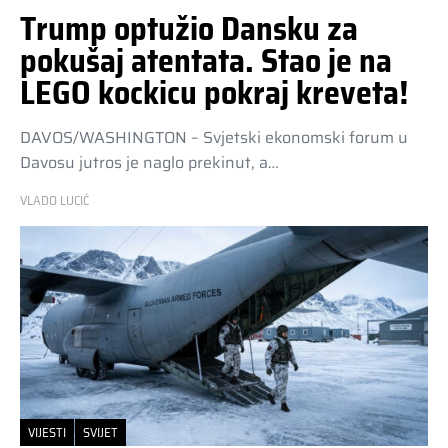
Trump optužio Dansku za
pokušaj atentata. Stao je na
LEGO kockicu pokraj kreveta!
DAVOS/WASHINGTON – Svjetski ekonomski forum u
Davosu jutros je naglo prekinut, a…
VLADO LUCIĆ
VIJESTI
SVIJET