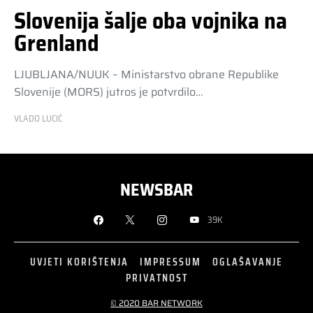
Slovenija šalje oba vojnika na
Grenland
LJUBLJANA/NUUK – Ministarstvo obrane Republike
Slovenije (MORS) jutros je potvrdilo…
VLADO LUCIĆ
NEWSBAR
39K
UVJETI KORIŠTENJA
IMPRESSUM
OGLAŠAVANJE
PRIVATNOST
© 2020 BAR NETWORK