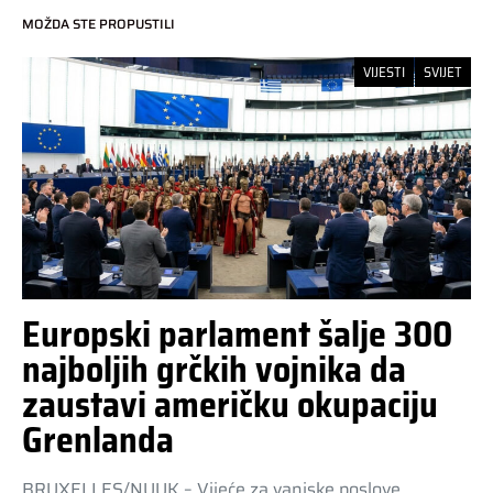
MOŽDA STE PROPUSTILI
VIJESTI
SVIJET
Europski parlament šalje 300
najboljih grčkih vojnika da
zaustavi američku okupaciju
Grenlanda
BRUXELLES/NUUK – Vijeće za vanjske poslove