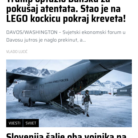
pokušaj atentata. Stao je na
LEGO kockicu pokraj kreveta!
DAVOS/WASHINGTON – Svjetski ekonomski forum u
Davosu jutros je naglo prekinut, a…
VLADO LUCIĆ
VIJESTI
SVIJET
Slovenija šalje oba vojnika na