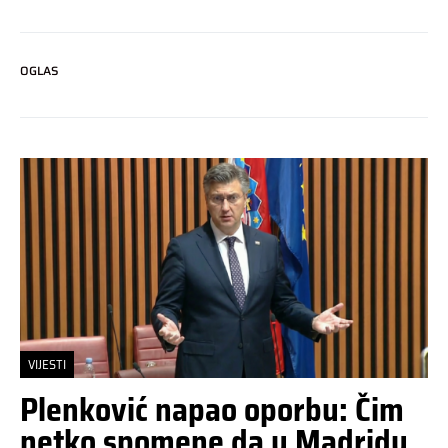
OGLAS
VIJESTI
Plenković napao oporbu: Čim
netko spomene da u Madridu