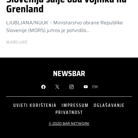
Grenland
LJUBLJANA/NUUK – Ministarstvo obrane Republike
Slovenije (MORS) jutros je potvrdilo…
VLADO LUCIĆ
NEWSBAR
39K
UVJETI KORIŠTENJA
IMPRESSUM
OGLAŠAVANJE
PRIVATNOST
© 2020 BAR NETWORK