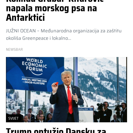
napala morskog psa na
Antarktici
JUŽNI OCEAN – Međunarodna organizacija za zaštitu
okoliša Greenpeace i lokalno…
NEWSBAR
SVIJET
Trump optužio Dansku za