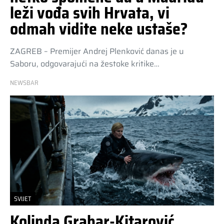
leži vođa svih Hrvata, vi
odmah vidite neke ustaše?
ZAGREB – Premijer Andrej Plenković danas je u
Saboru, odgovarajući na žestoke kritike…
NEWSBAR
SVIJET
Kolinda Grabar-Kitarović