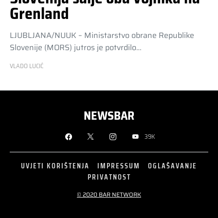
Grenland
LJUBLJANA/NUUK – Ministarstvo obrane Republike
Slovenije (MORS) jutros je potvrdilo…
VLADO LUCIĆ
NEWSBAR
39K
UVJETI KORIŠTENJA
IMPRESSUM
OGLAŠAVANJE
PRIVATNOST
© 2020 BAR NETWORK