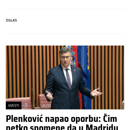
OGLAS
VIJESTI
Plenković napao oporbu: Čim
netko spomene da u Madridu