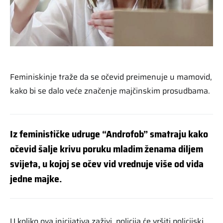
Feminiskinje traže da se očevid preimenuje u mamovid,
kako bi se dalo veće značenje majčinskim prosudbama.
Iz feminističke udruge “Androfob” smatraju kako
očevid šalje krivu poruku mladim ženama diljem
svijeta, u kojoj se očev vid vrednuje više od vida
jedne majke.
U koliko ova inicijativa zaživi, policija će vršiti policijski