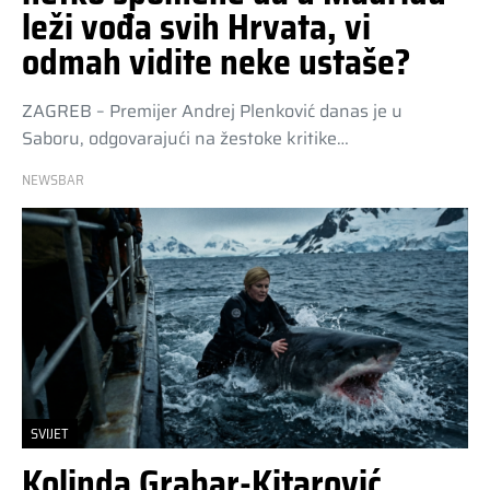
leži vođa svih Hrvata, vi
odmah vidite neke ustaše?
ZAGREB – Premijer Andrej Plenković danas je u
Saboru, odgovarajući na žestoke kritike…
NEWSBAR
SVIJET
Kolinda Grabar-Kitarović