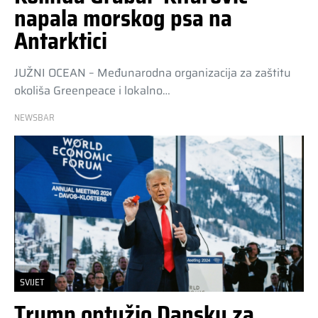
napala morskog psa na
Antarktici
JUŽNI OCEAN – Međunarodna organizacija za zaštitu
okoliša Greenpeace i lokalno…
NEWSBAR
SVIJET
Trump optužio Dansku za