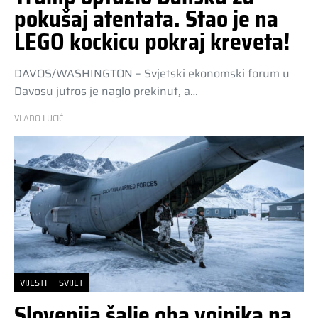
pokušaj atentata. Stao je na
LEGO kockicu pokraj kreveta!
DAVOS/WASHINGTON – Svjetski ekonomski forum u
Davosu jutros je naglo prekinut, a…
VLADO LUCIĆ
VIJESTI
SVIJET
Slovenija šalje oba vojnika na