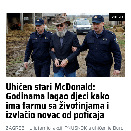
VIJESTI
Uhićen stari McDonald:
Godinama lagao djeci kako
ima farmu sa životinjama i
izvlačio novac od poticaja
ZAGREB – U jutarnjoj akciji PNUSKOK-a uhićen je Đuro