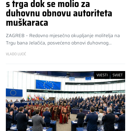
s trga dok se molio za
duhovnu obnovu autoriteta
muškaraca
ZAGREB – Redovno mjesečno okupljanje molitelja na
Trgu bana Jelačića, posvećeno obnovi duhovnog…
VLADO LUCIĆ
VIJESTI
SVIJET