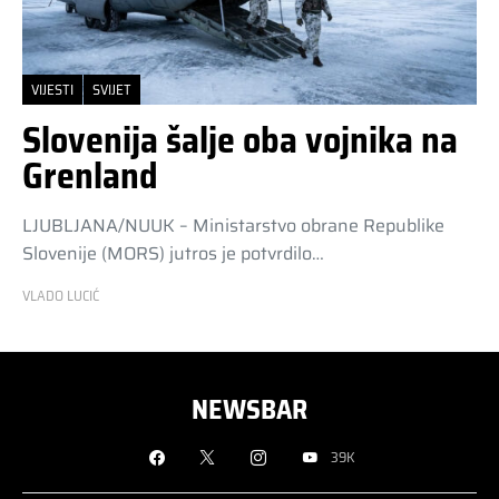
VIJESTI
SVIJET
Slovenija šalje oba vojnika na
Grenland
LJUBLJANA/NUUK – Ministarstvo obrane Republike
Slovenije (MORS) jutros je potvrdilo…
VLADO LUCIĆ
NEWSBAR
39K