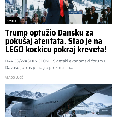
SVIJET
Trump optužio Dansku za
pokušaj atentata. Stao je na
LEGO kockicu pokraj kreveta!
DAVOS/WASHINGTON – Svjetski ekonomski forum u
Davosu jutros je naglo prekinut, a…
VLADO LUCIĆ