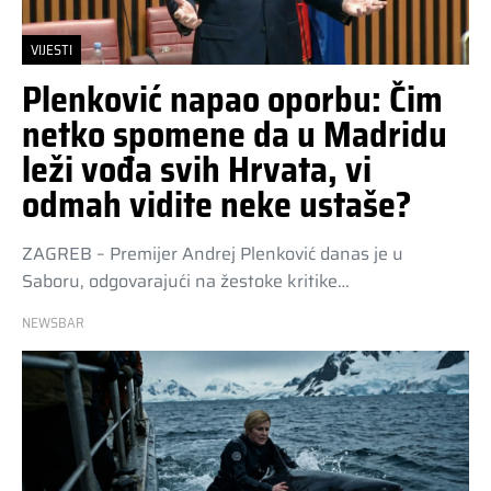
VIJESTI
Plenković napao oporbu: Čim
netko spomene da u Madridu
leži vođa svih Hrvata, vi
odmah vidite neke ustaše?
ZAGREB – Premijer Andrej Plenković danas je u
Saboru, odgovarajući na žestoke kritike…
NEWSBAR