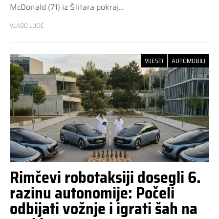
McDonald (71) iz Štitara pokraj…
VLADO LUCIĆ
VIJESTI
AUTOMOBILI
Rimčevi robotaksiji dosegli 6.
razinu autonomije: Počeli
odbijati vožnje i igrati šah na