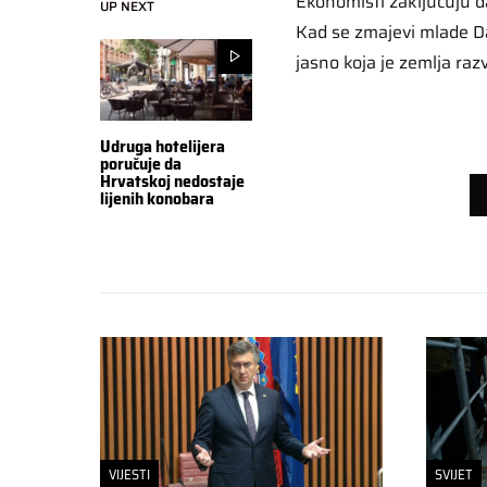
Ekonomisti zaključuju d
UP NEXT
Kad se zmajevi mlade D
jasno koja je zemlja razv
Udruga hotelijera
poručuje da
Hrvatskoj nedostaje
lijenih konobara
VIJESTI
SVIJET