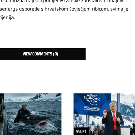
a su možda najbolji primjer Hrvatske zaostalosti zmajevi.
aenerys usporede s hrvatskom čovječjom ribicom, svima je
ijenija.
VIEW COMMENTS (0)
SVIJET