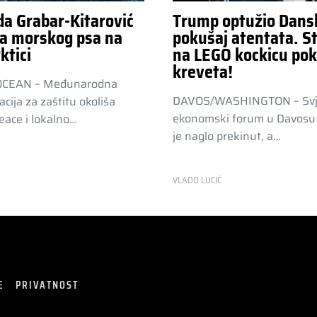
da Grabar-Kitarović
Trump optužio Dans
a morskog psa na
pokušaj atentata. St
ktici
na LEGO kockicu pok
kreveta!
OCEAN – Međunarodna
DAVOS/WASHINGTON – Svj
acija za zaštitu okoliša
ekonomski forum u Davosu 
ace i lokalno…
je naglo prekinut, a…
R
VLADO LUCIĆ
E
PRIVATNOST