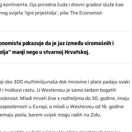
g kontinenta, čija prirodna čuda i drevni gradovi služe kao
og svijeta ‘Igre prijestolja’, piše The Economist.
onomista pokazuje da je jaz između siromašnih i
tolja” manji nego u stvarnoj Hrvatskoj.
oji oko 300 multimilijunaša dok mirovine i plaće padaju svaki
 i troškovi rastu. U Westerosu je samo sedam bogatih
poslenost. Mladi Hrvati žive s roditeljima do 30. godine, imaju
zaposlenosti u Europi, a mladi u Westerosu od 16. godine
nemaju posla, barem uvijek mogu raditi na Zidu.