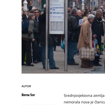
AUTOR
Borna Sor
Srednjovjekovna zemlja p
nemorala nova je članic