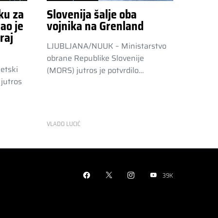
ku za
Slovenija šalje oba
ao je
vojnika na Grenland
raj
LJUBLJANA/NUUK – Ministarstvo
obrane Republike Slovenije
etski
(MORS) jutros je potvrdilo…
jutros
VLADO LUCIĆ
39K