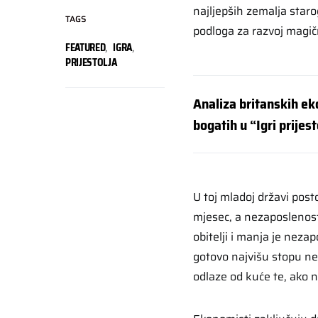
najljepših zemalja staro
TAGS
podloga za razvoj magičn
FEATURED
,
IGRA
,
PRIJESTOLJA
Analiza britanskih ek
bogatih u “Igri prijes
U toj mladoj državi post
mjesec, a nezaposlenost
obitelji i manja je neza
gotovo najvišu stopu ne
odlaze od kuće te, ako 