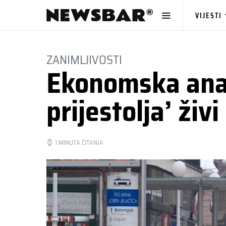
VIJESTI
ZANIMLJIVOSTI
Ekonomska anali
prijestolja’ živ
1 MINUTA ČITANJA