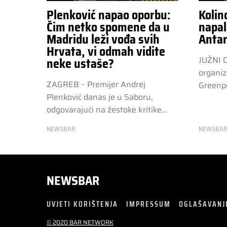
Plenković napao oporbu:
Kolin
Čim netko spomene da u
napal
Madridu leži vođa svih
Antar
Hrvata, vi odmah vidite
JUŽNI 
neke ustaše?
organiz
ZAGREB – Premijer Andrej
Greenpe
Plenković danas je u Saboru,
odgovarajući na žestoke kritike…
NEWSBAR
NEWSBA
NEWSBAR
UVJETI KORIŠTENJA
IMPRESSUM
OGLAŠAVANJ
© 2020 BAR NETWORK