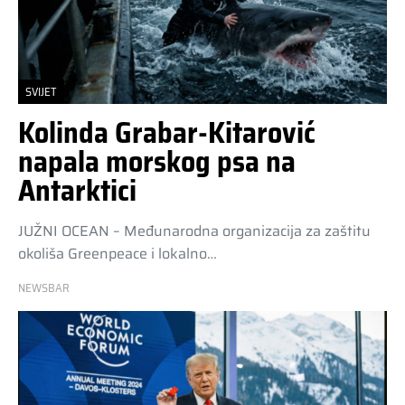
SVIJET
Kolinda Grabar-Kitarović
napala morskog psa na
Antarktici
JUŽNI OCEAN – Međunarodna organizacija za zaštitu
okoliša Greenpeace i lokalno…
NEWSBAR