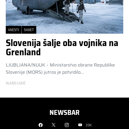
VIJESTI
SVIJET
Slovenija šalje oba vojnika na
Grenland
LJUBLJANA/NUUK – Ministarstvo obrane Republike
Slovenije (MORS) jutros je potvrdilo…
VLADO LUCIĆ
NEWSBAR
39K