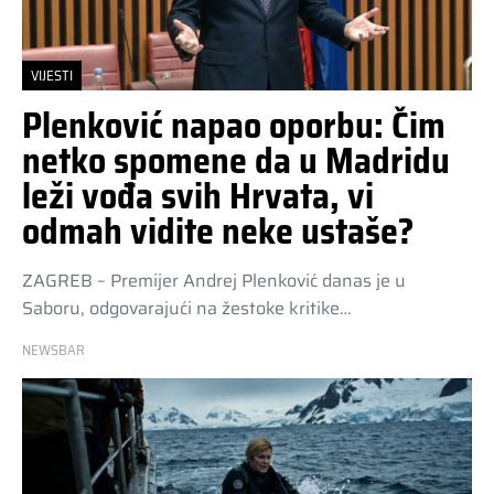
VIJESTI
Plenković napao oporbu: Čim
netko spomene da u Madridu
leži vođa svih Hrvata, vi
odmah vidite neke ustaše?
ZAGREB – Premijer Andrej Plenković danas je u
Saboru, odgovarajući na žestoke kritike…
NEWSBAR