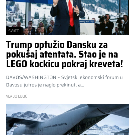
SVIJET
Trump optužio Dansku za
pokušaj atentata. Stao je na
LEGO kockicu pokraj kreveta!
DAVOS/WASHINGTON – Svjetski ekonomski forum u
Davosu jutros je naglo prekinut, a…
VLADO LUCIĆ