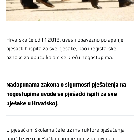
Hrvatska će od 1.1.2018. uvesti obavezno polaganje
pješačkih ispita za sve pješake, kao i registarske
oznake za obuću kojom se kreću nogostupima.
Nadopunama zakona o sigurnosti pješačenja na
nogostupima uvode se pješački ispiti za sve
pješake u Hrvatskoj.
U pješačkim školama ćete uz instruktore pješačenja
naučiti sve o pješačkim prometnim znakovima i