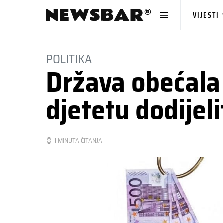
VIJESTI
POLITIKA
Država obećal
djetetu dodijel
1 MINUTA ČITANJA