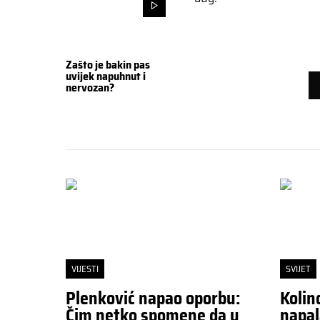
Zašto je bakin pas
uvijek napuhnut i
nervozan?
VIJESTI
SVIJET
Plenković napao oporbu:
Kolin
Čim netko spomene da u
napal