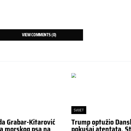
VIEW COMMENTS (0)
SVIJET
da Grabar-Kitarović
Trump optužio Dans
a morskog psa na
pokušaj atentata. St