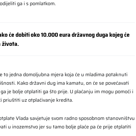
odijeliti ga i s pomlatkom.
ko će dobiti oko 10.000 eura državnog duga kojeg će
a života.
je to jedna domoljubna mjera koja će u mladima potaknuti
dišnosti. Kako državni dug ima kamatu, on će se povećavati
ga je bolje otplatiti ga što prije. U plaćanju im mogu pomoći i
ći priuštiti uz otplaćivanje kredita.
otplate Vlada savjetuje svom radno sposobnom stanovništvu
vati u inozemstvo jer su tamo bolje plaće pa će prije otplatiti