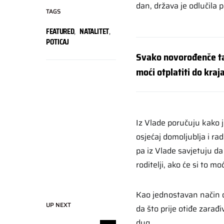
dan, država je odlučila p
TAGS
FEATURED
,
NATALITET
,
POTICAJ
Svako novorođenče ta
moći otplatiti do kraj
Iz Vlade poručuju kako 
osjećaj domoljublja i ra
pa iz Vlade savjetuju da 
roditelji, ako će si to mo
Kao jednostavan način 
UP NEXT
da što prije otiđe zarađi
dug.