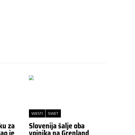
VIJESTI
SVIJET
ku za
Slovenija šalje oba
ao je
vojnika na Grenland