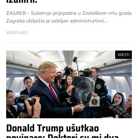
ZAGREB – Subotnje prijepodne u Zoološkom vrtu grada
Zagreba obilježio je ozbiljan administrativni…
VLADO LUCIĆ
VIJESTI
Donald Trump ušutkao
novinare: Doktori su mi dva