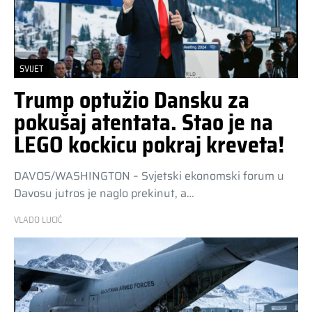
SVIJET
Trump optužio Dansku za
pokušaj atentata. Stao je na
LEGO kockicu pokraj kreveta!
DAVOS/WASHINGTON – Svjetski ekonomski forum u
Davosu jutros je naglo prekinut, a…
VLADO LUCIĆ