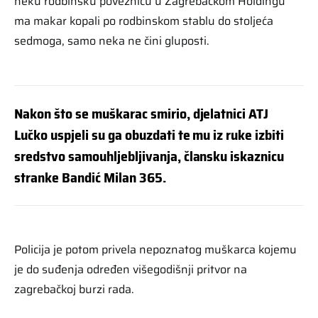
neku rodbinsku poveznicu u Zagrebačkom Holdingu
ma makar kopali po rodbinskom stablu do stoljeća
sedmoga, samo neka ne čini gluposti.
Nakon što se muškarac smirio, djelatnici ATJ
Lučko uspjeli su ga obuzdati te mu iz ruke izbiti
sredstvo samouhljebljivanja, člansku iskaznicu
stranke Bandić Milan 365.
Policija je potom privela nepoznatog muškarca kojemu
je do suđenja određen višegodišnji pritvor na
zagrebačkoj burzi rada.