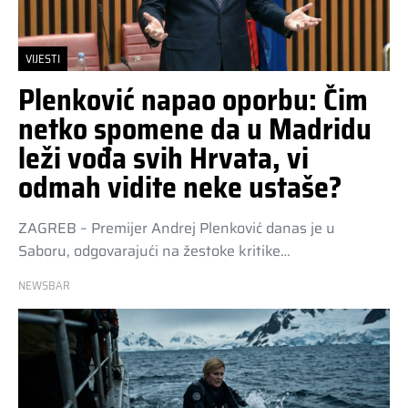
VIJESTI
Plenković napao oporbu: Čim
netko spomene da u Madridu
leži vođa svih Hrvata, vi
odmah vidite neke ustaše?
ZAGREB – Premijer Andrej Plenković danas je u
Saboru, odgovarajući na žestoke kritike…
NEWSBAR