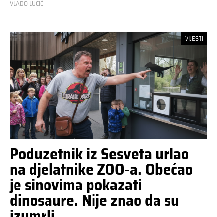
VLADO LUCIĆ
VIJESTI
Poduzetnik iz Sesveta urlao
na djelatnike ZOO-a. Obećao
je sinovima pokazati
dinosaure. Nije znao da su
izumrli.