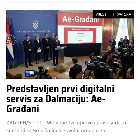
VIJESTI
HRVATSKA
Predstavljen prvi digitalni
servis za Dalmaciju: Ae-
Građani
ZAGREB/SPLIT – Ministarstvo uprave i pravosuđa, u
suradnji sa Središnjim državnim uredom za…