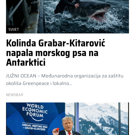
SVIJET
Kolinda Grabar-Kitarović
napala morskog psa na
Antarktici
JUŽNI OCEAN – Međunarodna organizacija za zaštitu
okoliša Greenpeace i lokalno…
NEWSBAR