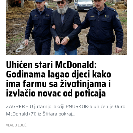
Uhićen stari McDonald:
Godinama lagao djeci kako
ima farmu sa životinjama i
izvlačio novac od poticaja
ZAGREB – U jutarnjoj akciji PNUSKOK-a uhićen je Đuro
McDonald (71) iz Štitara pokraj…
VLADO LUCIĆ