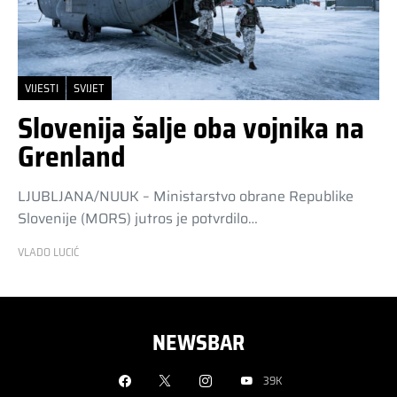
VIJESTI
SVIJET
Slovenija šalje oba vojnika na
Grenland
LJUBLJANA/NUUK – Ministarstvo obrane Republike
Slovenije (MORS) jutros je potvrdilo…
VLADO LUCIĆ
NEWSBAR
39K