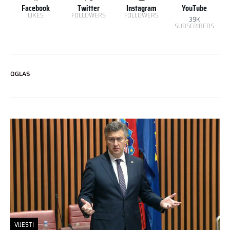
Facebook
Twitter
Instagram
YouTube
LIKES
FOLLOWERS
FOLLOWERS
39K
SUBSCRIBERS
OGLAS
VIJESTI