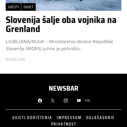
VIJESTI
SVIJET
Slovenija šalje oba vojnika na
Grenland
LJUBLJANA/NUUK – Ministarstvo obrane Republike
Slovenije (MORS) jutros je potvrdilo…
VLADO LUCIĆ
NEWSBAR
39K
UVJETI KORIŠTENJA
IMPRESSUM
OGLAŠAVANJE
PRIVATNOST