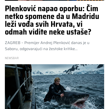
Plenković napao oporbu: Čim
netko spomene da u Madridu
leži vođa svih Hrvata, vi
odmah vidite neke ustaše?
ZAGREB – Premijer Andrej Plenković danas je u
Saboru, odgovarajući na žestoke kritike…
NEWSBAR