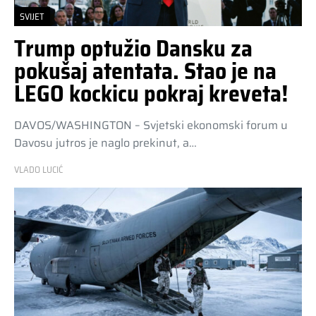
SVIJET
Trump optužio Dansku za
pokušaj atentata. Stao je na
LEGO kockicu pokraj kreveta!
DAVOS/WASHINGTON – Svjetski ekonomski forum u
Davosu jutros je naglo prekinut, a…
VLADO LUCIĆ