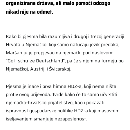
organizirana država, ali malo pomoći odozgo
nikad nije na odmet.
Kako bi pjesma bila razumljiva i drugoj i trećoj generaciji
Hrvata u Njemačkoj koji samo natucaju jezik predaka,
Maršan ju je prepjevao na njemački pod naslovom:
“Gott schutze Deutschland”, pa će s njom na turneju po
Njemačkoj, Austriji i Švicarskoj.
Pjesma je inače i prva himna HDZ-a, koji nema ništa
protiv ovog prijevoda. Tvrde kako će to samo učvrstiti
njemačko-hrvatsko prijateljstvo, kao i pokazati
ispravnost gospodarske politike HDZ-a koji masovnim
iseljavanjem smanjuje nezaposlenost.