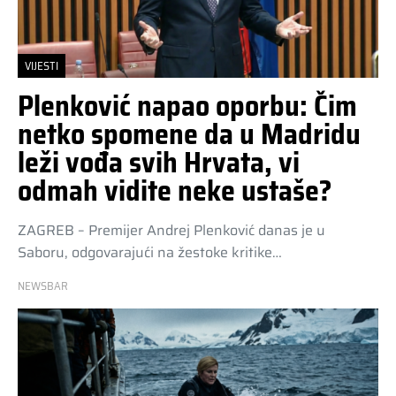
VIJESTI
Plenković napao oporbu: Čim
netko spomene da u Madridu
leži vođa svih Hrvata, vi
odmah vidite neke ustaše?
ZAGREB – Premijer Andrej Plenković danas je u
Saboru, odgovarajući na žestoke kritike…
NEWSBAR