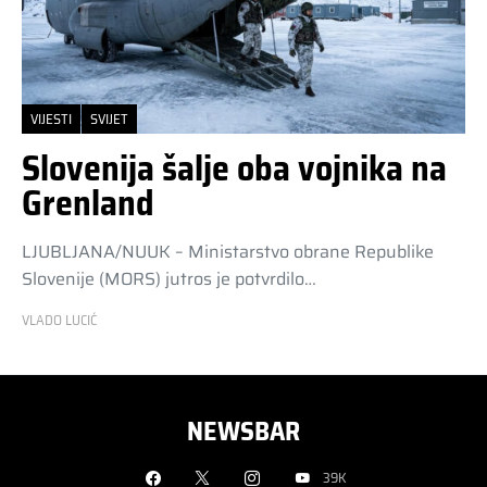
VIJESTI
SVIJET
Slovenija šalje oba vojnika na
Grenland
LJUBLJANA/NUUK – Ministarstvo obrane Republike
Slovenije (MORS) jutros je potvrdilo…
VLADO LUCIĆ
NEWSBAR
39K