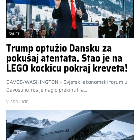
SVIJET
Trump optužio Dansku za
pokušaj atentata. Stao je na
LEGO kockicu pokraj kreveta!
DAVOS/WASHINGTON – Svjetski ekonomski forum u
Davosu jutros je naglo prekinut, a…
VLADO LUCIĆ