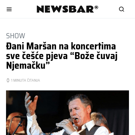
SHOW
Đani Maršan na koncertima
sve češće pjeva “Bože čuvaj
Njemačku”
1 MINUTA ČITANJA